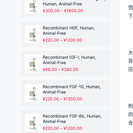
Human, Animal-Free
悟
价
¥
300.00
–
¥
1600.00
下
格
范
围：
Recombinant HGF, Human,
¥300.00
Animal-Free
至
价
¥
220.00
–
¥
1200.00
¥1600.00
格
范
大
围：
Recombinant IGF-I, Human,
异
¥220.00
Animal-Free
至
压
价
¥
68.00
–
¥
380.00
¥1200.00
格
范
围：
Recombinant FGF-10, Human,
¥68.00
Animal-Free
至
价
¥
220.00
–
¥
1200.00
¥380.00
格
附
范
的
围：
Recombinant FGF-8b, Human,
¥220.00
Animal-Free
会
至
价
¥
220.00
–
¥
1200.00
¥1200.00