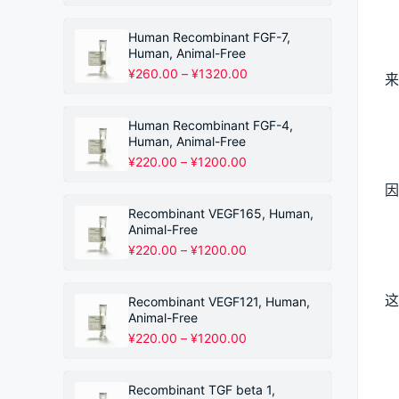
格
范
围：
Human Recombinant FGF-7,
¥220.00
Human, Animal-Free
至
价
¥
260.00
–
¥
1320.00
来
¥1200.00
格
范
围：
Human Recombinant FGF-4,
¥260.00
Human, Animal-Free
至
价
¥
220.00
–
¥
1200.00
¥1320.00
格
因
范
围：
Recombinant VEGF165, Human,
¥220.00
Animal-Free
至
价
¥
220.00
–
¥
1200.00
¥1200.00
格
范
围：
这
Recombinant VEGF121, Human,
¥220.00
Animal-Free
至
价
¥
220.00
–
¥
1200.00
¥1200.00
格
范
围：
Recombinant TGF beta 1,