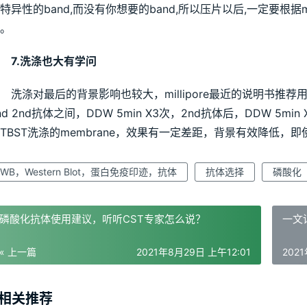
特异性的band,而没有你想要的band,所以压片以后,一定要根据m
。
7.洗涤也大有学问
洗涤对最后的背景影响也较大，millipore最近的说明书推荐
nd 2nd抗体之间，DDW 5min X3次，2nd抗体后，DDW 5min X3
TBST洗涤的membrane，效果有一定差距，背景有效降低，即
WB，Western Blot，蛋白免疫印迹，抗体
抗体选择
磷酸化
磷酸化抗体使用建议，听听CST专家怎么说？
一文
« 上一篇
2021年8月29日 上午12:01
202
相关推荐