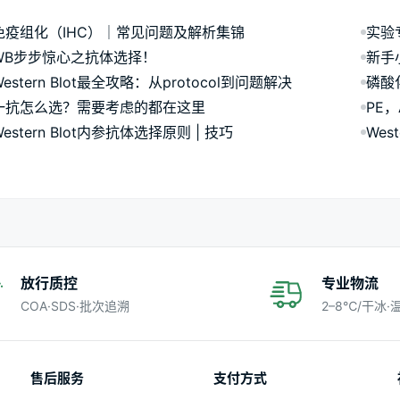
免疫组化（IHC）│常见问题及解析集锦
WB步步惊心之抗体选择！
新手小
Western Blot最全攻略：从protocol到问题解决
磷酸
一抗怎么选？需要考虑的都在这里
PE
Western Blot内参抗体选择原则 | 技巧
Wes
放行质控
专业物流
COA·SDS·批次追溯
2–8℃/干冰
售后服务
支付方式