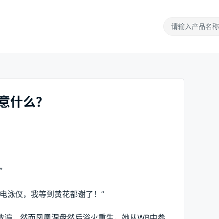
意什么？
”
电泳仪，我等到黄花都谢了！”
数遍，然而凤凰涅盘然后浴火重生，她从WB中参