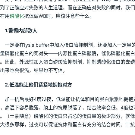
到了正确应对失败的人生道理。而在正确应对失败的同时，我
在用
磷酸化
抗体做WB时，应该注意些什么。
1.警惕内部敌人
一定要在lysis buffer中加入蛋白酶抑制剂，还要加入
量磷酸化蛋白的死对头——内源性蛋白磷酸酶，催化磷酸化蛋白(
。因此，外源性加入蛋白磷酸酶抑制剂，抑制磷酸化蛋白的去磷
出来也会很浅，结果也不可信。
2.低温能让他们紧紧地拥抱对方
加一抗后最好4度过夜，低温能让抗体和目的蛋白紧紧地拥抱
，高温下容易脱落。膜上的抗原脱落了，结合效率会低。4度也
。（土豪随意）磷酸化的蛋白只占总的蛋白量的极少部分，就像联
大很多那样，过夜可以保证抗体和蛋白有充分的结合时间。二抗