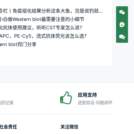
实验专栏丨免疫组化结果分析这条大鱼，岂是说钓就钓的
白做Western blot最需要注意的小细节
化抗体使用建议，听听CST专家怎么说？
，APC，PE-Cy5，流式抗体荧光该怎么选？
tern blot窍门分享
应用支持
·温控记录
选型验证·问题闭环
社会责任
关注微信