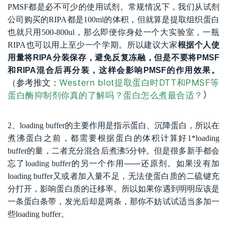
PMSF
都是必不可少的使用试剂。常规情况下，我们从试剂
公司购买的
RIPA
都是
100ml
的体积，但就算是提取组织蛋白
也就只用
500-800ul
，那么即便你身处一个大实验室，一瓶
RIPA
也可以用上至少一个学期。所以建议大家
根据个人使
用量将RIPA分装保存，避免反复冻融，但是不要将PMSF
和RIPA混合后再分装，这样会影响PMSF的作用效果。
Western blot提取蛋白时DTT和PMSF等
（参考推文：
蛋白酶抑制剂你真的了解吗？
蛋白怎么煮最合适？
）
2
、
loading buffer
的主要作用是指示蛋白、沉降蛋白，所以在
煮沸蛋白之前，都需要根据蛋白的体积计算好
1*loading
buffer
的量，二者充分混合后煮沸
5
分钟。但是很多新手都会
忘了
loading buffer
的另一个作用——还原剂。如果没
有加
loading buffer
又或者加入量不足，无法使蛋白质的二硫键充
分打开，影响蛋白质的迁移率。
所以如果你遇到明明应该是
一条蛋白条带，发光后却是两条，那你不妨试试适当多加一
些
loading buffer
。