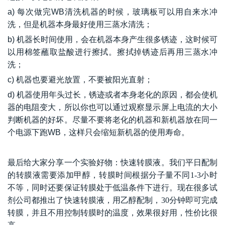
a) 每次做完WB清洗机器的时候，玻璃板可以用自来水冲
洗，但是机器本身最好使用三蒸水清洗；
b) 机器长时间使用，会在机器本身产生很多锈迹，这时候可
以用棉签蘸取盐酸进行擦拭。
擦拭掉锈迹后再用三蒸水冲
洗；
c) 机器也要避光放置，不要被阳光直射；
d) 机器使用年头过长，锈迹或者本身老化的原因，都会使机
器的电阻变大，所以你也可以通过观察显示屏上电流的大小
判断机器的好坏。
尽量不要将老化的机器和新机器放在同一
个电源下跑WB，这样只会缩短新机器的使用寿命。
最后给大家分享一个实验好物：快速转膜液。我们平日配制
的转膜液需要添加甲醇，转膜时间根据分子量不同
1-3
小时
不等，同时还要保证转膜处于低温条件下进行。现在很多试
剂公司都推出了快速转膜液，用乙醇配制，
30
分钟即可完成
转膜，并且不用控制转膜时的温度，效果很好用，性价比很