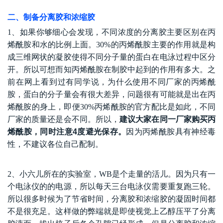
二、制备分离胶和浓缩胶
1
、如果你够细心会发现，不同浓度的分离胶主要区别在丙
烯酰胺和水的比例上面。
30%
的丙烯酰胺主要的作用就是构
成三维网状的凝胶使得不同分子量的蛋白在电泳过程中区分
开。所以可想而知丙烯酰胺在制胶中起到的作用有多大。之
前在网上看到过有同学说，为什么使用不同厂家的丙烯酰
胺，蛋白的分子量会有很大差异，问题很有可能就是出在丙
烯酰胺的身上，即便
30%
丙烯酰胺的官方配比是如此，不同
厂家的质量还是会不同。所
以，
建议大家在同一厂家购买丙
烯酰胺，同时注意4度避光保存。
因为丙烯
酰胺具有神经毒
性，不建议各位自己配制。
2
、小六儿所在的实验室，
WB
是个走量的活儿。因为只有一
个电泳仪的的电源，所以每天三台电泳仪需要重复跑三轮。
所以很多时候为了节省时间，分离胶和浓缩胶的凝固时间都
不是很充足。这样做的弊端就是即使视觉上乙醇压平了分离