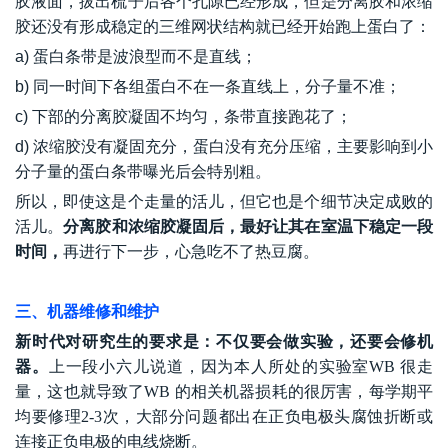
胶液面，拔出梳子后各个孔隙已经形成，但是分离胶和浓缩
胶还没有形成稳定的三维网状结构就已经开始跑上蛋白了
：
a) 蛋白条带是波浪型而不是直线；
b) 同一时间下各组蛋白不在一条直线上，分子量不准；
c) 下部的分离胶凝固不均匀，条带直接跑花了；
d) 浓缩胶没有凝固充分，蛋白没有充分压缩，主要影响到小
分子量的蛋白条带曝光后会特别粗。
所以，即使这是个走量的活儿，但它也是个细节决定成败的
活儿
。
分离胶和浓缩胶凝固后，最好让其在室温下稳定一段
时间，
再进行下一步，心急吃不了热豆腐。
三、机器维修和维护
新时代对研究生的要求是：不仅要会做实验，还要会修机
器。
上一段小六儿说道，因为本人所处的实验室
WB
很走
量，这也就导致了
WB
的相关机器损耗的很厉害，每学期平
均要修理
2-3
次，大部分问题都出在正负电极头腐蚀折断或
连接正负电极的电线烧断。