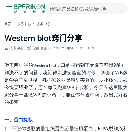
首页
服务中心
技术中心
Western blot窍门分享
技术中心
,
蛋白免疫印迹
•
2021年8月28日 下午11:19
做了两年半的
Western blot
，真的是遇到了太多不可思议的、
解决不了的问题，犹记得刚进实验室的时候，学会了
WB
像
是学会了全世界，殊不知这只是科研实验的一块小砖头，如
今快要毕业了，还在每天跑着
WB
补实验。今天在这里跟大
家分享一些做
WB
的小窍门，能让你节省时间，跑出完好看
的条带。
一、蛋白提取
1
、不管你提取的是组织蛋白还是细胞蛋白，
RIPA
裂解液和