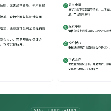
提交申请
执照、正规经营资质，无不良经
①
填写页面下方加盟申请表，上传营业
景、市场规划资料
场地、仓储空间与基础销售团
资质审核
②
理念，愿意遵守公司全套经销商
销售部线上资料初审，必要时实地
资金实力，可足额缴纳保证金
签约授权
③
，保障货款结算。
审核通过签订《经销商合作协议》
正式合作
④
发放官方授权证书，开通供货、账
全套宣传物料，启动运营
START COOPERATION