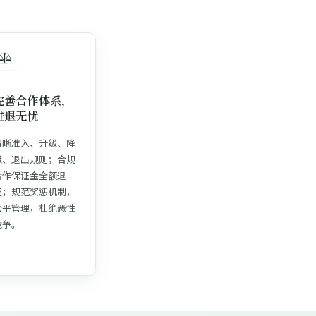
完善合作体系，
进退无忧
清晰准入、升级、降
级、退出规则；合规
合作保证金全额退
还；规范奖惩机制，
公平管理，杜绝恶性
竞争。