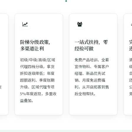
阶梯分级政策，
一站式扶持，零
多渠道让利
经验可做
初级/中级/高级/区域
免费产品培训、全套
代理四档分级，拿货
宣传物料、专属客户
；
折扣逐级降低；年度
经理、新品优先试
超额返利、季度账期
销、月度免运费福
货
升级、区域代理专项
利，从开店拓客到售
5%年度返现，多重收
后全程帮扶。
益叠加。