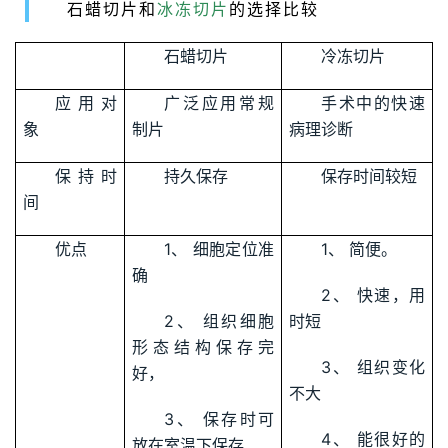
石蜡切片和
冰冻切片
的选择比较
石蜡切片
冷冻切片
应用对
广泛应用常规
手术中的快速
象
制片
病理诊断
保持时
持久保存
保存时间较短
间
优点
1、 细胞定位准
1、 简便。
确
2、 快速，用
2、 组织细胞
时短
形态结构保存完
3、 组织变化
好，
不大
3、 保存时可
4、 能很好的
放在室温下保存