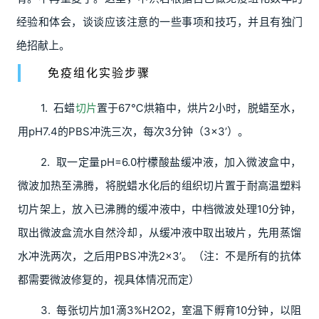
经验和体会，谈谈应该注意的一些事项和技巧，并且有独门
绝招献上。
免疫组化实验步骤
1. 石蜡
切片
置于67℃烘箱中，烘片2小时，脱蜡至水，
用pH7.4的PBS冲洗三次，每次3分钟（3×3’）。
2. 取一定量pH=6.0柠檬酸盐缓冲液，加入微波盒中，
微波加热至沸腾，将脱蜡水化后的组织切片置于耐高温塑料
切片架上，放入已沸腾的缓冲液中，中档微波处理10分钟，
取出微波盒流水自然泠却，从缓冲液中取出玻片，先用蒸馏
水冲洗两次，之后用PBS冲洗2×3’。（注：不是所有的抗体
都需要微波修复的，视具体情况而定）
3. 每张切片加1滴3%H2O2，室温下孵育10分钟，以阻