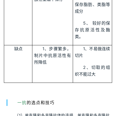
保存脂肪、类脂等
成分
5、 较好的保
存抗原活性及酶
类。
缺点
1、步骤繁多，
1、不易做连续
制片中抗原活性有
切片
所降低
2、切取的组
织不能过大
一抗
的选点和技巧
（1）单克隆和多克隆抗体的选择。单克隆和多克隆抗