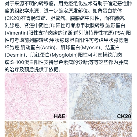
对于来源不明的转移瘤，用免疫组化技术有助于确定恶性肿
瘤的组织学来源，进一步确定原发部位。如角蛋白抗体
(CK20)在胃肠道癌、胆管癌、胰腺癌中阳性，而在肺癌、
乳腺癌、肾癌中阴性;Tg阳性可考虑甲状腺转移;波形蛋白
(Vimentin)阳性支持肉瘤的诊断;前列腺特异性抗原(PSA)阳
性可考虑前列腺转移;甲状腺球蛋白阳性可考虑甲状腺滤泡
细胞癌;肌动蛋白(Actin)、肌球蛋白(Myosin)、结蛋白
(Desmin)、肌红蛋白(Myoglobin)阳性可考虑横纹肌肉
瘤;S-100蛋白阳性支持黑色素瘤的诊断;等等这些都为肿瘤
的治疗及预后提供了依据。