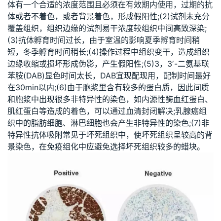
体有一个合适的浓度范围且必须在有效期内使用，过期的抗
体或者不着色，或者背景着色，形成假阳性;(2)试剂未充分
覆盖组织，组织边缘的试剂易干浓度较组织中间高致深染;
(3)抗体孵育时间过长，由于室温的影响夏季孵育时间稍
短，冬季孵育时间稍长;(4)操作过程中组织变干，造成组织
边缘收缩或损坏形成伪影，产生假阳性;(5)3，3′-二氨基联
苯胺(DAB)显色时间太长，DAB宜现配现用，配制时间最好
在30min以内;(6)由于胞浆里含有较多的蛋白质，因此间质
和胞浆中出现很多非特异性的染色，如内源性酶血红蛋白、
肌红蛋白等造成的着色，可以通过血清封闭解决;乳腺癌组
织中的脂肪细胞、淋巴细胞也会产生非特异性的染色;(7)非
特异性抗体吸附常见于坏死组织中，使坏死组织呈较高的背
景染色，在免疫组化中应避免选择坏死组织较多的蜡块。