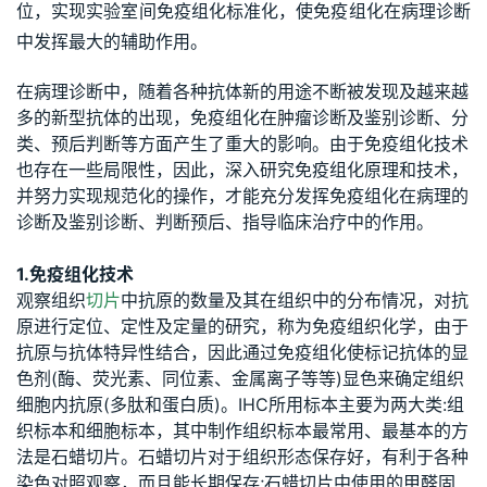
位，实现实验室间免疫组化标准化，使免疫组化在病理诊断
中发挥最大的辅助作用。
在病理诊断中，随着各种抗体新的用途不断被发现及越来越
多的新型抗体的出现，免疫组化在肿瘤诊断及鉴别诊断、分
类、预后判断等方面产生了重大的影响。由于免疫组化技术
也存在一些局限性，因此，深入研究免疫组化原理和技术，
并努力实现规范化的操作，才能充分发挥免疫组化在病理的
诊断及鉴别诊断、判断预后、指导临床治疗中的作用。
1.免疫组化技术
观察组织
切片
中抗原的数量及其在组织中的分布情况，对抗
原进行定位、定性及定量的研究，称为免疫组织化学，由于
抗原与抗体特异性结合，因此通过免疫组化使标记抗体的显
色剂(酶、荧光素、同位素、金属离子等等)显色来确定组织
细胞内抗原(多肽和蛋白质)。IHC所用标本主要为两大类:组
织标本和细胞标本，其中制作组织标本最常用、最基本的方
法是石蜡切片。石蜡切片对于组织形态保存好，有利于各种
染色对照观察，而且能长期保存;石蜡切片中使用的甲醛固