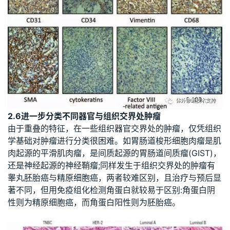
2.6进一步分类不同器官与组织交界处肿瘤
由于重叠的特征，在一些组织器官交界处的肿瘤，仅凭组织
学基础对肿瘤进行分类很困难。如胃肠道梭形细胞肉瘤是肌
肉起源的平滑肌肉瘤，是间质起源的胃肠道间质瘤(GIST)，
还是神经起源的神经鞘瘤;同样发生于组织交界处的肿瘤有
睾丸胚胎癌与精原细胞癌，两者较难区别，且治疗与预后显
著不同，但用免疫组化检测角蛋白就较易于区别:角蛋白阴
性则为精原细胞癌，而角蛋白阳性则为胚胎癌。