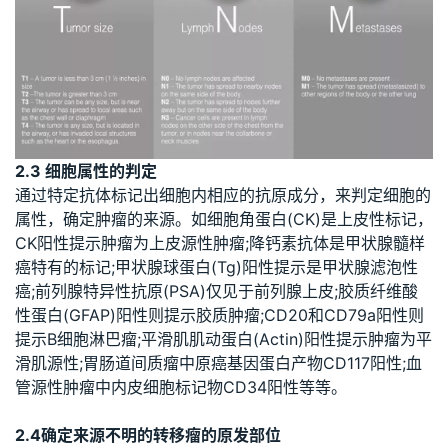
2.3 细胞属性的判定
通过特定抗体标记出细胞内相应的抗原成分，来判定细胞的
属性，确定肿瘤的来源。如细胞角蛋白(CK)是上皮性标记，
CK阳性提示肿瘤为上皮源性肿瘤;降钙素抗体是甲状腺髓样
癌特有的标记;甲状腺球蛋白(Tg)阳性提示是甲状腺滤泡性
癌;前列腺特异性抗原(PSA)仅见于前列腺上皮;胶质纤维酸
性蛋白(GFAP)阳性则提示胶质肿瘤;CD20和CD79a阳性则
提示B细胞淋巴瘤;平滑肌肌动蛋白(Actin)阳性提示肿瘤为平
滑肌源性;胃肠道间质瘤中原癌基因蛋白产物CD117阳性;血
管源性肿瘤中内皮细胞标记物CD34阳性等等。
2.4确定来源不明的转移瘤的原发部位