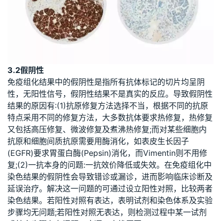
3.2假阴性
免疫组化结果中的假阴性是指所有抗体标记的切片均呈阴
性，无阳性信号，假阴性结果不是真实的反应。导致假阴性
结果的原因有:(1)抗原修复方法选择不当，根据不同的抗原
特点采用不同的修复方法，大多数抗体要求热修复，热修复
又包括高压修复、微波修复及煮沸热修复;而对某些细胞内
抗原和细胞间质抗原需要用酶消化，如表皮生长因子
(EGFR)要求胃蛋白酶(Pepsin)消化，而Vimentin则不用修
复;(2)一抗本身的问题:一抗效价降低或失效。在免疫组化中
染色结果的假阴性会导致错诊或漏诊，进而影响临床诊断及
延误治疗。解决这一问题的可通过设立阳性对照，比较两者
染色结果。若阳性对照有表达，表明试剂和染色体系及实验
步骤均无问题;若阳性对照无表达，则检测过程中某一试剂