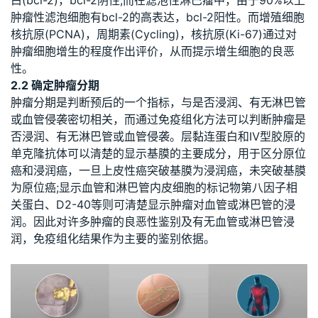
肿瘤性滤泡细胞有bcl-2的高表达，bcl-2阳性。而增殖细胞
核抗原(PCNA)，周期素(Cycling)，核抗原(Ki-67)通过对
肿瘤细胞增生的程度作出评价，从而提示增生细胞的良恶
性。
2.2 确定肿瘤分期
肿瘤分期是判断预后的一个指标，与是否浸润、有无淋巴管
或血管侵袭密切相关，而通过免疫组化方法可以判断肿瘤是
否浸润、有无淋巴管或血管侵袭。层黏连蛋白和Ⅳ型胶原的
单克隆抗体可以清楚的显示基膜的主要成分，用于区分原位
癌和浸润癌，一旦上皮性癌突破基膜为浸润癌，未突破基膜
为原位癌;显示血管和淋巴管内皮细胞的标记物第八因子相
关蛋白、D2-40等则可清楚显示肿瘤对血管或淋巴管的浸
润。因此对许多肿瘤的良恶性鉴别及有无血管或淋巴管浸
润，免疫组化结果作为主要的鉴别依据。