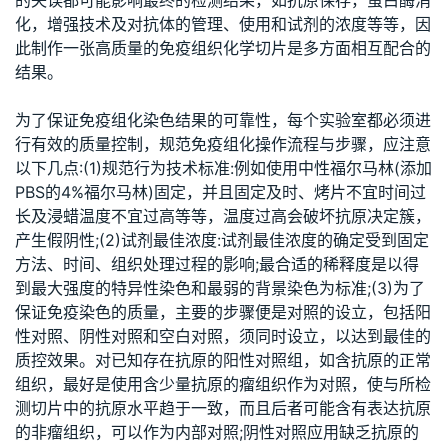
的失误都可能影响最终的检测结果，如抗原保存，蛋白酶消
化，增强技术及对抗体的管理、使用和试剂的浓度等等，因
此制作一张高质量的免疫组织化学切片是多方面相互配合的
结果。
为了保证免疫组化染色结果的可靠性，每个实验室都必须进
行有效的质量控制，规范免疫组化操作流程与步骤，应注意
以下几点:(1)规范行为技术标准:例如使用中性福尔马林(添加
PBS的4%福尔马林)固定，并且固定及时、烤片不宜时间过
长及浸蜡温度不宜过高等等，温度过高会破坏抗原决定簇，
产生假阴性;(2)试剂最佳浓度:试剂最佳浓度的确定受到固定
方法、时间、组织处理过程的影响;最合适的稀释度是以得
到最大强度的特异性染色和最弱的背景染色为标准;(3)为了
保证免疫染色的质量，主要的步骤便是对照的设立，包括阳
性对照、阴性对照和空白对照，须同时设立，以达到最佳的
质控效果。对已知存在抗原的阳性对照组，如含抗原的正常
组织，最好是使用含少量抗原的瘤组织作为对照，使与所检
测切片中的抗原水平趋于一致，而且后者可能含有表达抗原
的非瘤组织，可以作为内部对照;阴性对照应用缺乏抗原的