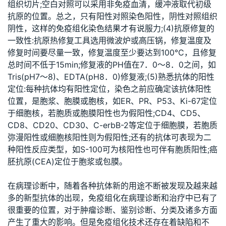
组织切片;空白对照可以采用非免疫血清，缓冲液取代初级
抗原的位置。总之，只有阳性对照染色阳性，阴性对照组织
阴性，这样的免疫组化染色结果才有说服力;(4)抗原修复的
一致性:抗原热修复工具选用微波炉或高压锅，修复温度及
修复时间要尽量一致，修复温度至少要达到100℃，且修复
总时间不低于15min;修复液的PH值在7．0～8．0之间，如
Tris(pH7～8)、EDTA(pH8．0)修复液;(5)熟悉抗体的阳性
定位:每种抗体均有阳性定位，染色之前应确定该抗体阳性
位置，是胞浆、胞膜或胞核，如ER、PR、P53、Ki-67定位
于细胞核，若胞质或胞膜阳性也为假阳性;CD4、CD5、
CD8、CD20、CD30、C-erbB-2等定位于细胞膜，若胞质
弥漫阳性或细胞核阳性则为假阳性;还有的抗体可表现为二
种阳性反应类型，如S-100可为核阳性也可伴有胞质阳性;癌
胚抗原(CEA)定位于胞浆或包膜。
在病理诊断中，随着各种抗体新的用途不断被发现及越来越
多的新型抗体的出现，免疫组化在病理诊断和治疗中已有了
很重要的位置，对于肿瘤诊断、鉴别诊断、分类及诸多方面
产生了重大的影响。但是免疫组化技术还存在着缺陷和不