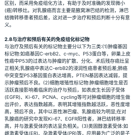
区别，而采用免疫组化方法，有助于及时准确的发现微小
(癌)转移灶。对乳腺癌而言主要是腋窝淋巴结的检测，淋巴
结微转移患者预后差，这对进一步治疗和预后判断十分有意
义。
2.8与治疗和预后有关的免疫组化标记物
与治疗及预后有关的标记物主要分以下为三类:(1)肿瘤基因
标记物:如癌基因C-erbB2、c-myc、P53蛋白等，卵巢上皮
性癌中P53的过表达与肿瘤的扩散、分化、术后残存癌灶呈
正相关;乳腺癌中表达C-erbB2的浸润性癌患者预后差;肺癌
中突变型P53基因蛋白表达增高，PTEN基因表达减弱，提
示肿瘤预后不良。(2)细胞增殖性标记物:肿瘤细胞增生是否
活跃直接影响着临床的治疗与预后，如表皮生长因子受体
(EGFR)、Ki-67、PCNA、cycling等可对肿瘤细胞的增生做
出评价，表达指数越高，表明其增殖指数越活跃，恶性度增
高，预后不良，其中以恶性淋巴瘤、乳腺癌较为明显;在对
乳腺癌的研究中发现Ki-67、EGFR阳性者，淋巴结转移率
高，并与激素受体的表达呈负相关。(3)类固醇激素受体:如
雌激素受体(ER)、孕激素受体(PR)等，应用最为广泛的是子