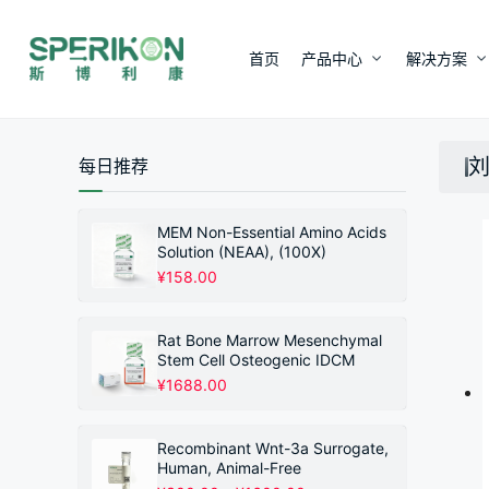
首页
产品中心
解决方案
每日推荐
MEM Non-Essential Amino Acids
Solution (NEAA), (100X)
¥
158.00
Rat Bone Marrow Mesenchymal
Stem Cell Osteogenic IDCM
¥
1688.00
Recombinant Wnt-3a Surrogate,
Human, Animal-Free