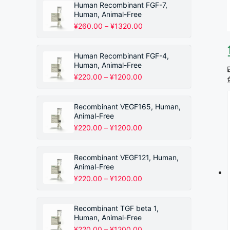
围：
Human Recombinant FGF-7,
¥220.00
Human, Animal-Free
至
价
¥
260.00
–
¥
1320.00
¥1200.00
格
范
围：
Human Recombinant FGF-4,
¥260.00
Human, Animal-Free
至
价
¥
220.00
–
¥
1200.00
¥1320.00
格
范
围：
Recombinant VEGF165, Human,
¥220.00
Animal-Free
至
价
¥
220.00
–
¥
1200.00
¥1200.00
格
范
围：
Recombinant VEGF121, Human,
¥220.00
Animal-Free
至
价
¥
220.00
–
¥
1200.00
¥1200.00
格
范
围：
Recombinant TGF beta 1,
¥220.00
Human, Animal-Free
至
价
¥
220.00
–
¥
1200.00