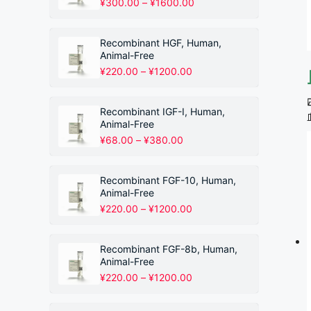
价
¥
300.00
–
¥
1600.00
格
范
围：
Recombinant HGF, Human,
¥300.00
Animal-Free
至
价
¥
220.00
–
¥
1200.00
¥1600.00
格
范
围：
Recombinant IGF-I, Human,
¥220.00
Animal-Free
至
价
¥
68.00
–
¥
380.00
¥1200.00
格
范
围：
Recombinant FGF-10, Human,
¥68.00
Animal-Free
至
价
¥
220.00
–
¥
1200.00
¥380.00
格
范
围：
Recombinant FGF-8b, Human,
¥220.00
Animal-Free
至
价
¥
220.00
–
¥
1200.00
¥1200.00
格
范