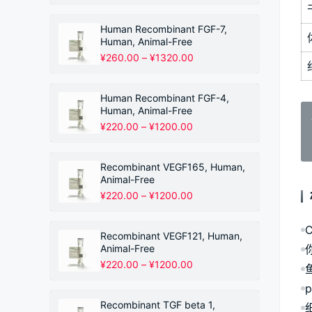
格
范
围：
Human Recombinant FGF-7,
¥220.00
Human, Animal-Free
至
价
¥
260.00
–
¥
1320.00
¥1200.00
格
范
围：
Human Recombinant FGF-4,
¥260.00
Human, Animal-Free
至
价
¥
220.00
–
¥
1200.00
¥1320.00
格
范
围：
Recombinant VEGF165, Human,
¥220.00
Animal-Free
至
价
¥
220.00
–
¥
1200.00
¥1200.00
格
范
围：
Recombinant VEGF121, Human,
¥220.00
Animal-Free
至
价
¥
220.00
–
¥
1200.00
¥1200.00
格
范
围：
Recombinant TGF beta 1,