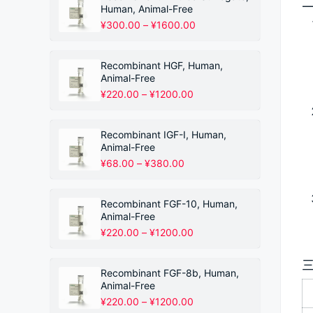
二
Human, Animal-Free
价
¥
300.00
–
¥
1600.00
格
范
围：
Recombinant HGF, Human,
¥300.00
Animal-Free
至
价
¥
220.00
–
¥
1200.00
¥1600.00
格
范
围：
Recombinant IGF-I, Human,
¥220.00
Animal-Free
至
价
¥
68.00
–
¥
380.00
¥1200.00
格
范
围：
Recombinant FGF-10, Human,
¥68.00
Animal-Free
至
价
¥
220.00
–
¥
1200.00
¥380.00
格
范
围：
Recombinant FGF-8b, Human,
¥220.00
Animal-Free
至
价
¥
220.00
–
¥
1200.00
¥1200.00