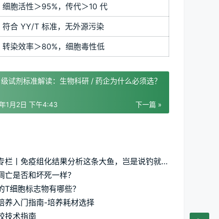
细胞活性＞95%，传代＞10 代
符合 YY/T 标准，无外源污染
转染效率＞80%，细胞毒性低
P 级试剂标准解读：生物科研 / 药企为什么必须选？
6年1月2日 下午4:43
下一篇 »
实验专栏丨免疫组化结果分析这条大鱼，岂是说钓就钓的
凋亡是否和坏死一样？
的T细胞标志物有哪些​？​
培养入门指南-培养耗材选择
胶技术指南