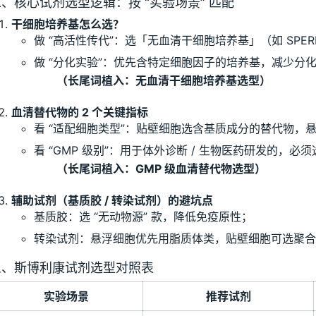
、核心试剂选型逻辑：按 “实验场景” 匹配
干细胞培养基怎么选？
做 “高活性传代”：选「无血清干细胞培养基」（如 SPE
做 “分化实验”：优先含特定细胞因子的培养基，减少分
（长尾词植入：无血清干细胞培养基选型）
血清替代物的 2 个关键指标
看 “适配细胞类型”：贴壁细胞选含基质成分的替代物，
看 “GMP 级别”：用于体外诊断 / 生物医药研发的，必
（长尾词植入：GMP 级血清替代物选型）
辅助试剂（基质胶 / 转染试剂）的避坑点
基质胶：选 “无动物源” 款，降低免疫原性；
转染试剂：悬浮细胞优先用脂质体类，贴壁细胞可选聚合
三、斯博利康试剂选型对照表
实验场景
推荐试剂