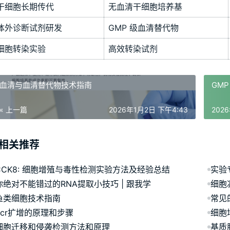
干细胞长期传代
无血清干细胞培养基
体外诊断试剂研发
GMP 级血清替代物
细胞转染实验
高效转染试剂
血清与血清替代物技术指南
GM
« 上一篇
2026年1月2日 下午4:43
202
相关推荐
CCK8: 细胞增殖与毒性检测实验方法及经验总结
你绝对不能错过的RNA提取小技巧 | 跟我学
细胞
鱼类细胞技术指南
常见
pcr扩增的原理和步骤
细胞
细胞迁移和侵袭检测方法和原理
基质