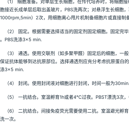
（1） 细胞准备。对单层生长细胞，在传代培养时，将细胞
胞接近长成单层后取出盖玻片，PBS洗两次；对悬浮生长细胞，
1000rpm,5min）2次，用细胞离心甩片机制备细胞片或直接
（2） 固定。根据需要选择适当的固定剂固定细胞。固定完毕
。PBS洗涤3×5 min.
（3） 通透。使用交联剂（如多聚甲醛）固定后的细胞，一
保证抗体能够到达抗原部位。选择通透剂应充分考虑抗原蛋白的性质
涤3×5 min.
（4） 封闭。使用封闭液对细胞进行封闭，时间一般为30min
（5） 一抗结合。室温孵育1h或者4℃过夜。PBST漂洗3次，每
（6） 二抗结合。间接免疫荧光需要使用二抗。室温避光孵育1h
洗一次。