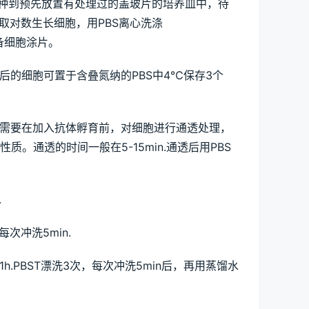
接种到预先放置有处理过的盖玻片的培养皿中，待
取对数生长细胞，用PBS离心洗涤
制备细胞涂片。
后的细胞可置于含叠氮纳的PBS中4℃保存3个
般需要在加入抗体孵育前，对细胞进行通透处理，
。通透的时间一般在5-15min.通透后用PBS
.
次冲洗5min.
.PBST漂洗3次，每次冲洗5min后，再用蒸馏水