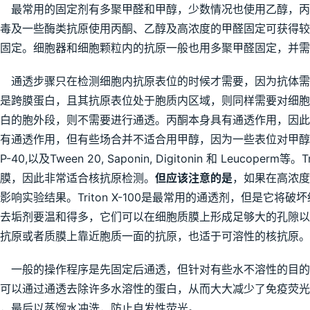
最常用的固定剂有多聚甲醛和甲醇，少数情况也使用乙醇，丙
毒及一些酶类抗原使用丙酮、乙醇及高浓度的甲醛固定可获得
固定。细胞器和细胞颗粒内的抗原一般也用多聚甲醛固定，并需
通透步骤只在检测细胞内抗原表位的时候才需要，因为抗体需
是跨膜蛋白，且其抗原表位处于胞质内区域，则同样需要对细
白的胞外段，则不需要进行通透。丙酮本身具有通透作用，因
有通透作用，但有些场合并不适合用甲醇，因为一些表位对甲醇非常
NP-40,以及Tween 20, Saponin, Digitonin 和 Leuco
膜，因此非常适合核抗原检测。
但应该注意的是
，如果在高浓度
影响实验结果。Triton X-100是最常用的通透剂，但是它
去垢剂要温和得多，它们可以在细胞质膜上形成足够大的孔隙
抗原或者质膜上靠近胞质一面的抗原，也适于可溶性的核抗原。
一般的操作程序是先固定后通透，但针对有些水不溶性的目的
可以通过通透去除许多水溶性的蛋白，从而大大减少了免疫荧光
，最后以蒸馏水冲洗，防止自发性荧光。