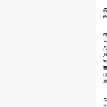
病
醛
的
蛋
具
,
核
而
组
质
是
洗