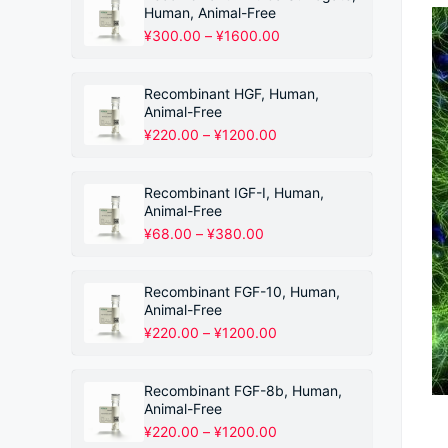
Human, Animal-Free
价
¥
300.00
–
¥
1600.00
格
范
围：
Recombinant HGF, Human,
¥300.00
Animal-Free
至
价
¥
220.00
–
¥
1200.00
¥1600.00
格
范
围：
Recombinant IGF-I, Human,
¥220.00
Animal-Free
至
价
¥
68.00
–
¥
380.00
¥1200.00
格
范
围：
Recombinant FGF-10, Human,
¥68.00
Animal-Free
至
价
¥
220.00
–
¥
1200.00
¥380.00
格
范
围：
Recombinant FGF-8b, Human,
¥220.00
Animal-Free
至
价
¥
220.00
–
¥
1200.00
¥1200.00