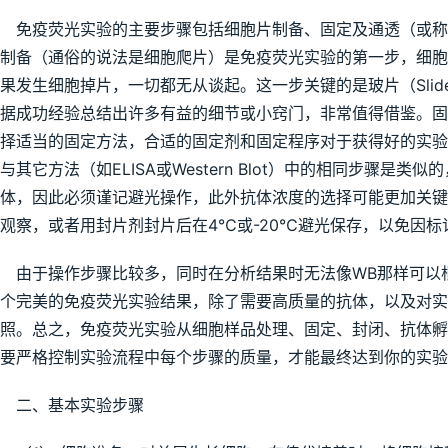
免疫荧光实验的主要步骤包括细胞片制备、固定及通透（或称
制备（通俗的说法是细胞爬片）是免疫荧光实验的第一步，细
果发生细胞掉片，一切都无从谈起。这一步关键的是玻片（Slides o
据成功经验总结出许多有益的细节或小窍门，非常值得借鉴。
择适当的固定方法，合适的固定剂和固定程序对于获得好的实
与其它方法（如ELISA或Western Blot）中的相同步骤
体，因此必须谨记避光操作，此外抗体浓度的选择可能更加关
观察，或者用封片剂封片后在4℃或-20℃避光保存，以免因
由于操作步骤比较多，同时在分析结果时无法像WB那样可以
个完美的免疫荧光实验结果，除了需要高质量的抗体，以及对
照。总之，免疫荧光实验从细胞样品处理、固定、封闭、抗体
要严格控制实验流程中每个步骤的质量，才能最终达到你的实验
二、基本实验步骤