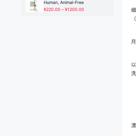
¥220.00
Human, Animal-Free
至
价
¥
220.00
–
¥
1200.00
细
¥1200.00
格
（
范
围：
¥220.00
至
月
¥1200.00
以
洗
漂