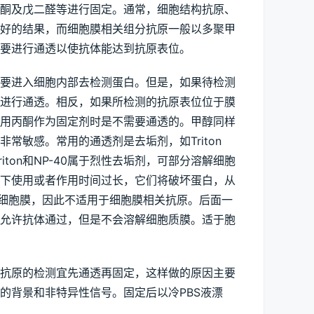
酮及戊二醛等进行固定。通常，细胞结构抗原、
较好的结果，而细胞膜相关组分抗原一般以多聚甲
要进行通透以使抗体能达到抗原表位。
要进入细胞内部去检测蛋白。但是，如果待检测
胞进行通透。相反，如果所检测的抗原表位位于膜
此用丙酮作为固定剂时是不需要通透的。甲醇同样
敏感。常用的通透剂是去垢剂，如Triton 
perm等。Triton和NP-40属于烈性去垢剂，可部分溶解细胞
下使用或者作用时间过长，它们将破坏蛋白，从
将破坏细胞膜，因此不适用于细胞膜相关抗原。后面一
以允许抗体通过，但是不会溶解细胞质膜。适于胞
抗原的检测宜先通透再固定，这样做的原因主要
的背景和非特异性信号。固定后以冷PBS液漂