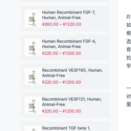
格
范
围：
Human Recombinant FGF-7,
¥220.00
片
Human, Animal-Free
至
价
¥
260.00
–
¥
1320.00
如
¥1200.00
格
根
范
围：
选
Human Recombinant FGF-4,
¥260.00
Human, Animal-Free
育
至
价
¥
220.00
–
¥
1200.00
¥1320.00
抗
格
范
早
围：
Recombinant VEGF165, Human,
¥220.00
Animal-Free
至
价
¥
220.00
–
¥
1200.00
¥1200.00
格
一
范
对
围：
Recombinant VEGF121, Human,
¥220.00
需
Animal-Free
至
价
¥
220.00
–
¥
1200.00
¥1200.00
格
范
围：
Recombinant TGF beta 1,