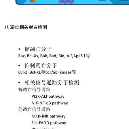
八 凋亡相关蛋白检测