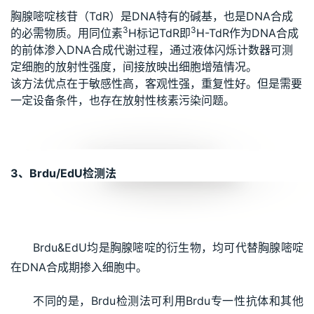
胸腺嘧啶核苷（TdR）是DNA特有的碱基，也是DNA合成
3
3
的必需物质。用同位素
H标记TdR即
H-TdR作为DNA合成
的前体渗入DNA合成代谢过程，通过液体闪烁计数器可测
定细胞的放射性强度，间接放映出细胞增殖情况。
该方法优点在于敏感性高，客观性强，重复性好。但是需要
一定设备条件，也存在放射性核素污染问题。
3、Brdu/EdU检测法
Brdu&EdU均是胸腺嘧啶的衍生物，均可代替胸腺嘧啶
在DNA合成期掺入细胞中。
不同的是，Brdu检测法可利用Brdu专一性抗体和其他