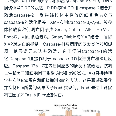
TNF对Fas和 TNFR的结合能够激活caspase-8和-10。DNA
损伤诱导PIDD的表达，PIDD与RAIDD 和caspase-2结合并
激活caspase-2。受损线粒体中释放的细胞色素C与
caspase-9的活化相关。XIAP抑制Caspase-3,-7,-9。线粒
体释放多种促凋亡因子,如Smac/Diablo、AIF、HtrA2、
EndoG，和细胞色素C。Smac/Diablo与XIAP结合，解除
XIAP对凋亡的抑制。Caspase-11被病理的促发炎信号和促
凋亡信号诱导表达并激活，它能促进Caspase-1的活
化,Caspase-1直接作用于 caspase-3以促进凋亡和炎症反
应。Caspase-12和-7在内质网应激的情况下被激活。抗凋
亡生长因子和细胞因子激活 Akt和 p90RSK。Akt直接磷酸
化并抑制Bad蛋白和间接抑制Bim的表达，这是通过磷酸化
并抑制Bim所需的转录因子Fox0实现的。Fox0通过上调促
凋亡因子如FasL和Bim促进调亡。