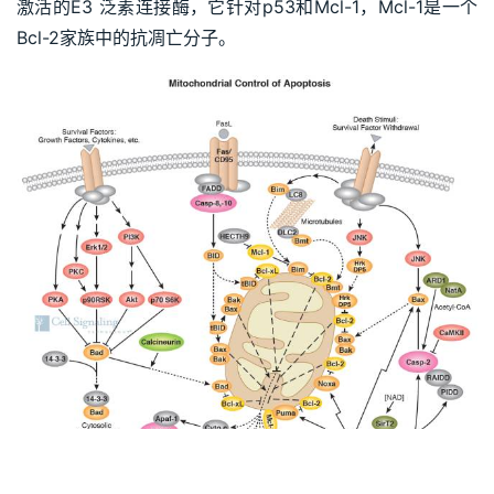
激活的E3 泛素连接酶，它针对p53和Mcl-1，Mcl-1是一个
Bcl-2家族中的抗凋亡分子。