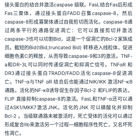
接头蛋白的结合并激活caspase 级联。FasL结合Fas后形成
Fas三聚体，通过接头蛋白FADD召集caspase-8，然后
caspase-8形成寡聚体通过自我剪切而活化。caspase-8通
过两条平行的通路促进凋亡：它可以直接剪切并激活
caspase-3也可以切割Bid，这是一个促凋亡的Bcl-2家族成
员。截短的Bid(tBid,truncated Bid) 转移进入线粒体，促进
细胞色素C的释放，从而导致caspase-9和3的激活。TNF-
a和DR-3L可以同时传递促凋亡和抑凋亡信号。TNFαR 和
DR3通过接头蛋白TRADD/FADD活化caspase-8促进凋
亡。TNF-α与TNF αR 结合后也能通过NIK/IKK 激活NF-κB
通路。活化的NF-κB诱导促生存因子Bcl-2 和FLIP的表达，
FLIP 直接抑制caspase-8的激活。FasL和TNF-α还可以通
过ASK1/MKK7激活JNK。活化的JNK 可以磷酸化并抑制
Bcl-2 。当级联通路未被激活时，死亡受体的活化可以通过
形成复合IIb来激活另一个过程—细胞程序性死亡，又名坏死
性凋亡。