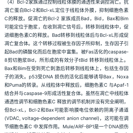
（4）Bcl-2家族通过控制线粒体膜的通透性来调控凋亡。抗
凋亡蛋白Bcl-2和Bcl-xL定位于线粒体外膜，抑制细胞色素
C的释放。促凋亡的Bcl-2 家族成员Bad，Bid，Bax和Bim
可能定位于胞浆，在收到凋亡信号后，转移到线粒体中，促
进细胞色素C的释放。Bad转移到线粒体后与Bcl-xL形成促
凋亡复合体。这个转移过程被生存因子所抑制，生存因子引
起Bad的磷酸化而后在胞浆中富集。被Fas活化的caspase-
8剪切胞浆Bid，所形成的有效分子tBid 转移到线粒体上。
Bax和Bim在受到死亡刺激后转移到线粒体上，包括生存因
子的消失。p53受DNA 损伤的活化后能够诱导Bax，Noxa 
和Puma的转录。从线粒体中释放后，细胞色素C 与Apaf-1
结合并与caspase-9形成活性复合体。虽然在凋亡中线粒体
通透性调节和细胞色素C 释放的调节机制并没有完全阐明，
但Bcl-xL，Bcl-2和Bax可能影响膜电位依赖的阴离子通道
(VDAC, voltage-dependent anion channel)，这可能在调
节细胞色素C 中发挥作用。Mule/ARF-BP1是一个DNA损伤