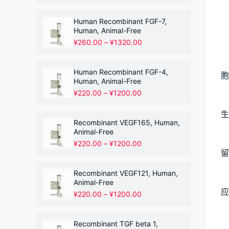
格
范
围：
Human Recombinant FGF-7,
¥220.00
Human, Animal-Free
至
价
¥
260.00
–
¥
1320.00
¥1200.00
格
范
围：
Human Recombinant FGF-4,
胞
¥260.00
Human, Animal-Free
至
价
¥
220.00
–
¥
1200.00
¥1320.00
格
范
生
围：
Recombinant VEGF165, Human,
¥220.00
Animal-Free
至
价
¥
220.00
–
¥
1200.00
¥1200.00
格
留
范
围：
Recombinant VEGF121, Human,
¥220.00
Animal-Free
至
应
价
¥
220.00
–
¥
1200.00
¥1200.00
格
范
围：
Recombinant TGF beta 1,