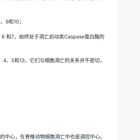
、8、9和10；
e-3、6 和7，始终处于凋亡启动类Caspase蛋白酶的
ase-1、4、5和13，它们与细胞凋亡的关系并不密切，
的中心，在脊椎动物细胞凋亡中也是调控中心。