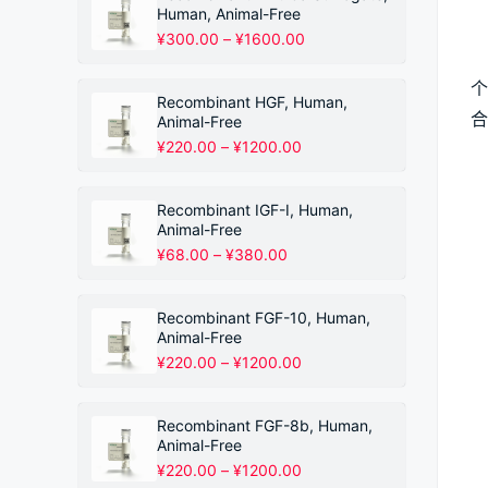
Human, Animal-Free
价
¥
300.00
–
¥
1600.00
格
范
个
围：
Recombinant HGF, Human,
¥300.00
合
Animal-Free
至
价
¥
220.00
–
¥
1200.00
¥1600.00
格
范
围：
Recombinant IGF-I, Human,
¥220.00
Animal-Free
至
价
¥
68.00
–
¥
380.00
¥1200.00
格
范
围：
Recombinant FGF-10, Human,
¥68.00
Animal-Free
至
价
¥
220.00
–
¥
1200.00
¥380.00
格
范
围：
Recombinant FGF-8b, Human,
¥220.00
Animal-Free
至
价
¥
220.00
–
¥
1200.00
¥1200.00