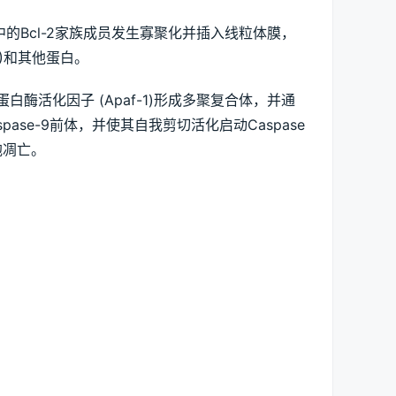
中的Bcl-2家族成员发生寡聚化并插入线粒体膜，
)和其他蛋白。
白酶活化因子 (Apaf-1)形成多聚复合体，并通
aspase-9前体，并使其自我剪切活化启动Caspase
胞凋亡。