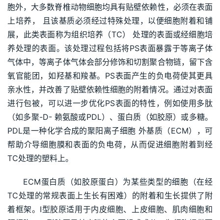
胞外，大多数脊椎动物细胞均具有贴壁依赖性，必须在表面
上培养， 且该基质必须经过特殊处理，以便细胞附着和铺
展，此类表面称为组织培养（TC） 处理的表面或经细胞培
养处理的表面。该处理过程包括将PS表面暴露于等离子体
气体中，等离子体气体会部分修饰和切割聚合物链，留下含
氧官能团，如羟基和羧基。PS表面产生的负电荷使其更具
亲水性，并改善了贴壁依赖性细胞的附着情况。通过对表面
进行包被，可以进一步优化PS表面的特性，例如使用多肽
（如多聚-D- 赖氨酸或PDL）、蛋白质（如胶原）或多糖。
PDL是一种化学合成的聚阳离子细胞 外基质（ECM），可
帮助介导细胞膜和表面的负电荷，从而促进细胞附着到经
TC处理的塑料上。
ECM蛋白质（如胶原蛋白）为某些类型的细胞（在经
TC处理的常规表面上生长有困难）的附着和生长提供了附
着框架。I型胶原适用于内皮细胞、上皮细胞、肌肉细胞和