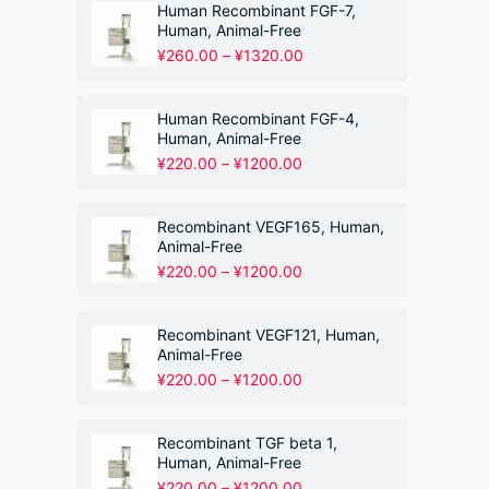
围：
Human Recombinant FGF-7,
¥220.00
Human, Animal-Free
至
价
¥
260.00
–
¥
1320.00
¥1200.00
格
范
围：
Human Recombinant FGF-4,
¥260.00
Human, Animal-Free
至
价
¥
220.00
–
¥
1200.00
¥1320.00
格
范
围：
Recombinant VEGF165, Human,
¥220.00
Animal-Free
至
价
¥
220.00
–
¥
1200.00
¥1200.00
格
范
围：
Recombinant VEGF121, Human,
¥220.00
Animal-Free
至
价
¥
220.00
–
¥
1200.00
¥1200.00
格
范
围：
Recombinant TGF beta 1,
¥220.00
Human, Animal-Free
至
价
¥
220.00
–
¥
1200.00