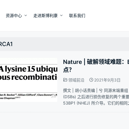
资源中心
走进斯博利康
联系我们
RCA1
Nature | 破解领域难
点？
领域前沿
2021年9月3日
撰文 | 胡小话责编 | 兮 同源末端重组
(DSBs) 之后进行损伤修复的两个重
53BP1 (NHEJ) 所介导。它们的相
泛素E3连接酶RNF168催化) 和H