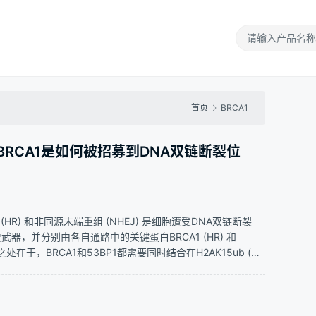
首页
BRCA1
题：BRCA1是如何被招募到DNA双链断裂位
 (HR) 和非同源末端重组 (NHEJ) 是细胞遭受DNA双链断裂
要武器，并分别由各自通路中的关键蛋白BRCA1 (HR) 和
同之处在于，BRCA1和53BP1都需要同时结合在H2AK15ub (由
4K20这两个位点而被招募到损伤位点；…