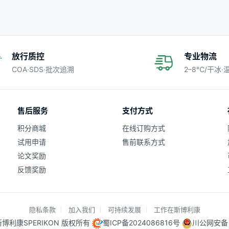
放行质控
专业物流
COA·SDS·批次追溯
2–8℃/干冰
售后服务
支付方式
积分商城
在线订购方式
试用申请
售前联系方式
论文奖励
反馈奖励
隐私条款
加入我们
可持续发展
工作在斯博利康
25 斯博利康SPERIKON 版权所有
蜀ICP备2024086816号
川公网安备 5