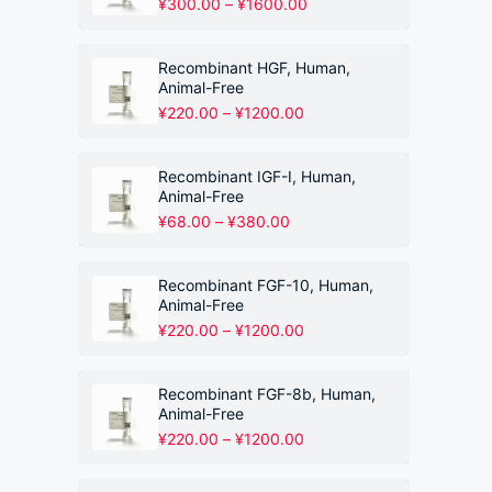
价
¥
300.00
–
¥
1600.00
格
范
围：
Recombinant HGF, Human,
¥300.00
Animal-Free
至
价
¥
220.00
–
¥
1200.00
¥1600.00
格
范
围：
Recombinant IGF-I, Human,
¥220.00
Animal-Free
至
价
¥
68.00
–
¥
380.00
¥1200.00
格
范
围：
Recombinant FGF-10, Human,
¥68.00
Animal-Free
至
价
¥
220.00
–
¥
1200.00
¥380.00
格
范
围：
Recombinant FGF-8b, Human,
¥220.00
Animal-Free
至
价
¥
220.00
–
¥
1200.00
¥1200.00
格
范