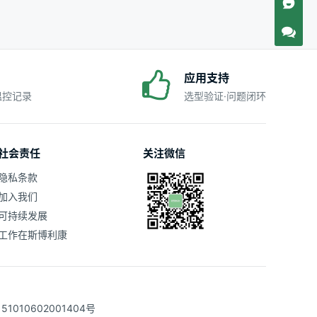
应用支持
·温控记录
选型验证·问题闭环
社会责任
关注微信
隐私条款
加入我们
可持续发展
工作在斯博利康
1010602001404号