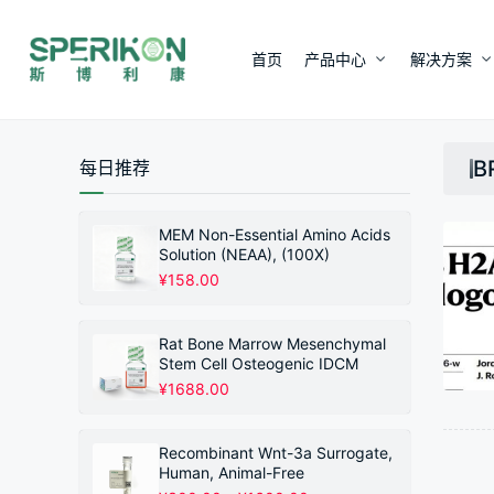
首页
产品中心
解决方案
B
每日推荐
MEM Non-Essential Amino Acids
Solution (NEAA), (100X)
¥
158.00
Rat Bone Marrow Mesenchymal
Stem Cell Osteogenic IDCM
¥
1688.00
Recombinant Wnt-3a Surrogate,
Human, Animal-Free