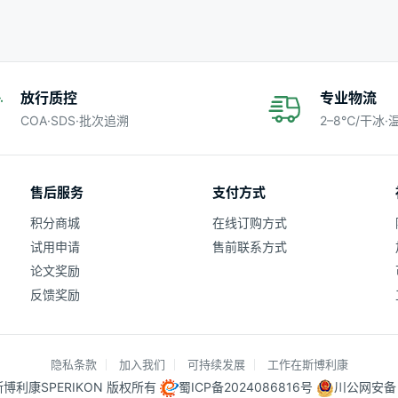
放行质控
专业物流
COA·SDS·批次追溯
2–8℃/干冰
售后服务
支付方式
积分商城
在线订购方式
试用申请
售前联系方式
论文奖励
反馈奖励
隐私条款
加入我们
可持续发展
工作在斯博利康
25 斯博利康SPERIKON 版权所有
蜀ICP备2024086816号
川公网安备 5