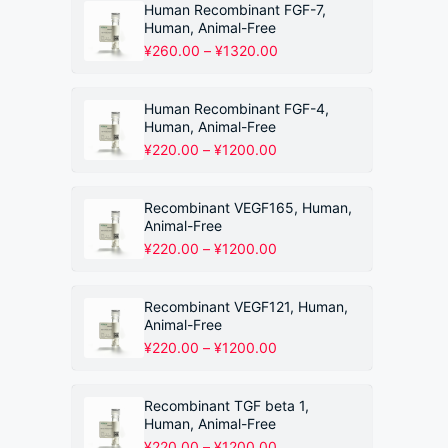
围：
Human Recombinant FGF-7,
¥220.00
Human, Animal-Free
至
价
¥
260.00
–
¥
1320.00
¥1200.00
格
范
围：
Human Recombinant FGF-4,
¥260.00
Human, Animal-Free
至
价
¥
220.00
–
¥
1200.00
¥1320.00
格
范
围：
Recombinant VEGF165, Human,
¥220.00
Animal-Free
至
价
¥
220.00
–
¥
1200.00
¥1200.00
格
范
围：
Recombinant VEGF121, Human,
¥220.00
Animal-Free
至
价
¥
220.00
–
¥
1200.00
¥1200.00
格
范
围：
Recombinant TGF beta 1,
¥220.00
Human, Animal-Free
至
价
¥
220.00
–
¥
1200.00