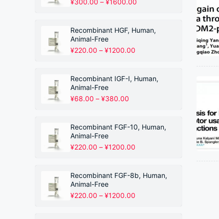
价
¥
300.00
–
¥
1600.00
格
范
围：
Recombinant HGF, Human,
¥300.00
Animal-Free
至
价
¥
220.00
–
¥
1200.00
¥1600.00
格
范
围：
Recombinant IGF-I, Human,
¥220.00
Animal-Free
至
价
¥
68.00
–
¥
380.00
¥1200.00
格
范
围：
Recombinant FGF-10, Human,
¥68.00
Animal-Free
至
价
¥
220.00
–
¥
1200.00
¥380.00
格
范
围：
Recombinant FGF-8b, Human,
¥220.00
Animal-Free
至
价
¥
220.00
–
¥
1200.00
¥1200.00
格
范