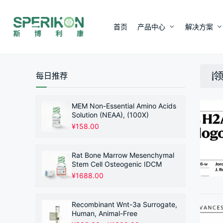
首页
产品中心
解决方案
每日推荐
MEM Non-Essential Amino Acids
Solution (NEAA), (100X)
¥
158.00
Rat Bone Marrow Mesenchymal
Stem Cell Osteogenic IDCM
¥
1688.00
Recombinant Wnt-3a Surrogate,
Human, Animal-Free