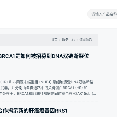
首页
服务中心
领域前沿
题：BRCA1是如何被招募到DNA双链断裂位
 (HR) 和非同源末端重组 (NHEJ) 是细胞遭受DNA双链断裂
要武器，并分别由各自通路中的关键蛋白BRCA1 (HR) 和
同之处在于，BRCA1和53BP1都需要同时结合在H2AK15ub (由
4K20这两个位点而被招募到损伤位点；…
福初合作揭示新的肝癌癌基因RRS1