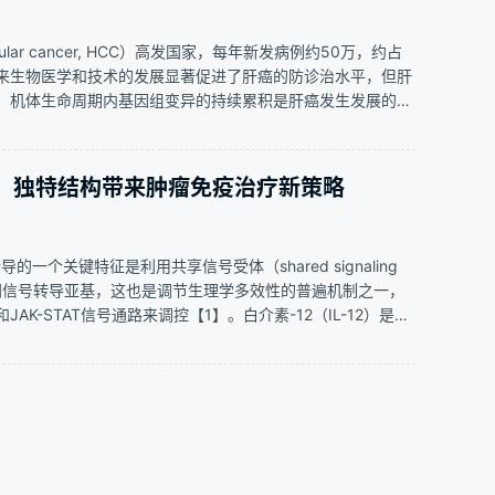
llular cancer, HCC）高发国家，每年新发病例约50万，约占
来生物医学和技术的发展显著促进了肝癌的防诊治水平，但肝
。机体生命周期内基因组变异的持续累积是肝癌发生发展的重
 number alteration, CNA）是基因组变异的一种重…
治疗瓶颈，独特结构带来肿瘤免疫治疗新策略
传导的一个关键特征是利用共享信号受体（shared signaling
的共同信号转导亚基，这也是调节生理学多效性的普遍机制之一，
K-STAT信号通路来调控【1】。白介素-12（IL-12）是第
毒性一直是IL-12临床应用的主要限制因素【2, 3…