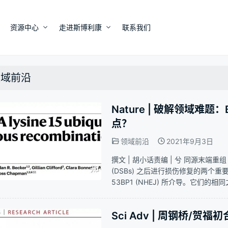
资源中心
走进斯博利康
联系我们
领域前沿
Nature | 破解领域难
点？
领域前沿
2021年9月3日
撰文 | 胡小话责编 | 兮 同源末端重组
(DSBs) 之后进行损伤修复的两个重
53BP1 (NHEJ) 所介导。它们的相
泛素E3连接酶RNF168催化) 和H
Sci Adv | 周钢桥/贺