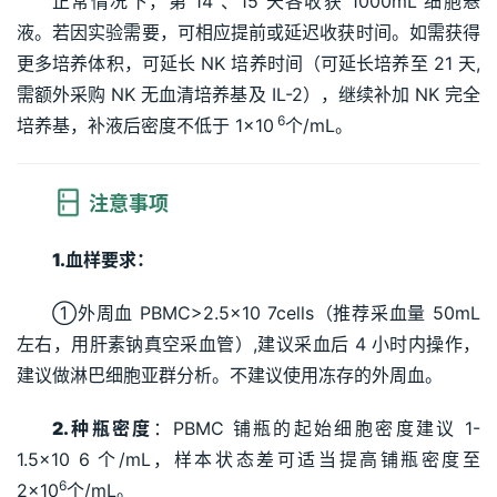
正常情况下，第 14 、15 天各收获 1000mL 细胞悬
液。若因实验需要，可相应提前或延迟收获时间。如需获得
更多培养体积，可延长 NK 培养时间（可延长培养至 21 天,
需额外采购 NK 无血清培养基及 IL-2），继续补加 NK 完全
 6
培养基，补液后密度不低于 1×10
个/mL。
 注意事项
1.
血样要求： 
①外周血 PBMC>2.5×10 7cells（推荐采血量 50mL 
左右，用肝素钠真空采血管）,建议采血后 4 小时内操作，
建议做淋巴细胞亚群分析。不建议使用冻存的外周血。
2.
种瓶密度
：PBMC 铺瓶的起始细胞密度建议 1-
1.5×10 6 个/mL，样本状态差可适当提高铺瓶密度至 
6
2×10
个/mL。