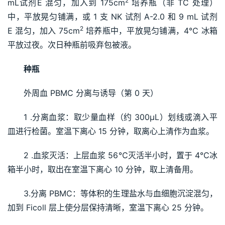
2
mL试剂E 混匀，加入到 175cm
 培养瓶（非 TC 处理）
中，平放晃匀铺满，或 1 支 NK 试剂 A-2.0 和 9 mL 试剂
2
E 混匀，加入 75cm
 培养瓶中，平放晃匀铺满，4℃ 冰箱
平放过夜。次日种瓶前吸弃包被液。
种瓶 
外周血 PBMC 分离与诱导（第 0 天）
1 .分离血浆：取少量血样（约 300μL）划线或滴入平
皿进行检菌。室温下离心 15 分钟，取离心上清作为血浆。
2 .血浆灭活：上层血浆 56℃灭活半小时，置于 4℃冰
箱半小时，取出在室温下离心 10 分钟，取上清备用。
3.分离 PBMC：等体积的生理盐水与血细胞沉淀混匀，
加到 Ficoll 层上使分层保持清晰，室温下离心 25 分钟。