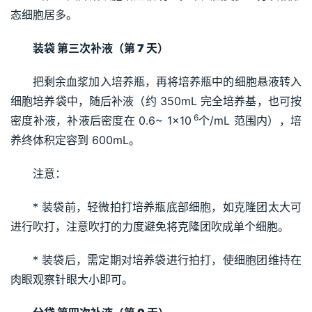
态细胞居多。
装袋 第三次补液（第 
7 
天） 
把剩余血浆加入培养瓶，再将培养瓶中的细胞悬液转入
细胞培养袋中，随后补液（约 350mL 完全培养基，也可按
 6
密度补液，补液后密度在 0.6~ 1×10
个/mL 范围内），培
养终体积定容到 600mL。
注意：
* 装袋前，轻微拍打培养瓶底部细胞，如克隆团太大可
进行吹打，注意吹打的力度避免将克隆团吹成单个细胞。
* 装袋后，需定期对培养袋进行拍打，使细胞团维持在
肉眼观察针眼大小即可。