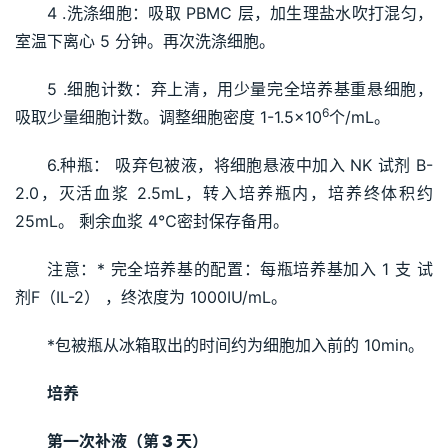
4 .洗涤细胞：吸取 PBMC 层，加生理盐水吹打混匀，
室温下离心 5 分钟。再次洗涤细胞。
5 .细胞计数：弃上清，用少量完全培养基重悬细胞，
6
吸取少量细胞计数。调整细胞密度 1-1.5×10
个/mL。
6.种瓶： 吸弃包被液，将细胞悬液中加入 NK 试剂 B-
2.0，灭活血浆 2.5mL，转入培养瓶内，培养终体积约 
25mL。 剩余血浆 4℃密封保存备用。
注意：* 完全培养基的配置：每瓶培养基加入 1 支 试
剂F（IL-2） ，终浓度为 1000IU/mL。
*包被瓶从冰箱取出的时间约为细胞加入前的 10min。
培养 
第一次补液（第 
3 
天） 