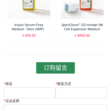
Insect Serum-Free
SperiClone™ CD Human NK
Medium（Non-GMP）
Cell Expansion Medium
425.00
3850.00
¥
¥
订购留言
*
姓名
*
联系方式
*
企业名称