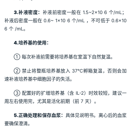
3.
补液密度：
补液前密度一般在 1.5~2×10 6 个/mL；
补液后密度一般在 0.6~ 1×10 6 个/mL ，不可低于 0.6×10 
6 个 /mL。
4.
培养基的使用： 
① 每次补液前需要将培养基在室温下自然复温。
② 禁止将整瓶培养基放入 37℃孵箱复温，否则会加
速补液培养基中细胞因子的失活。
③ 配置好的扩增培养基（含 IL-2）时效较短，建议一
周左右使用完，尤其是活化前期（前 7 天）。
5.
正确处理和保存血浆：
具体见说明书。离心后的血浆
要确保澄清。