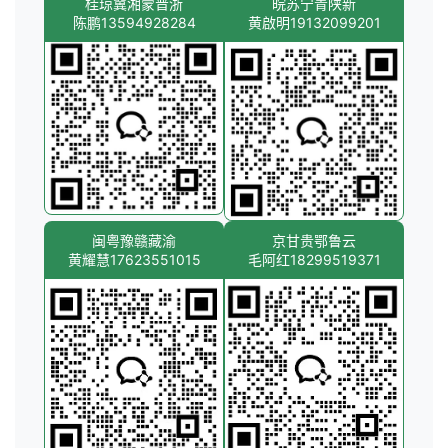
桂琼冀湘蒙晋浙
皖苏宁青陕新
陈鹏13594928284
黄啟明19132099201
闽粤豫赣藏渝
京甘贵鄂鲁云
黄耀慧17623551015
毛阿红18299519371