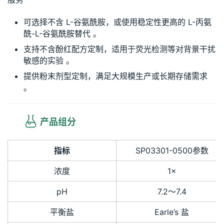
可选择不含 L-谷氨酰胺，或使用稳定性更高的 L-丙氨
酰-L-谷氨酰胺替代
。
支持不含酚红配方定制，适用于荧光检测等对背景干扰
敏感的实验
。
提供粉末剂型定制
，满足大规模生产或长期存储需求
。
 产品组分
指标
SP03301-0500参数
浓度
1×
pH
7.2～7.4
平衡盐
Earle’s 盐