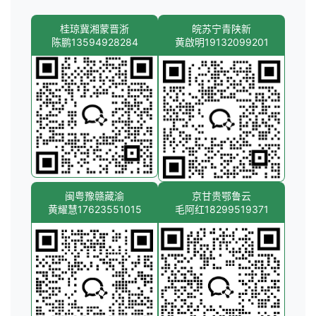
桂琼冀湘蒙晋浙
皖苏宁青陕新
陈鹏13594928284
黄啟明19132099201
闽粤豫赣藏渝
京甘贵鄂鲁云
黄耀慧17623551015
毛阿红18299519371