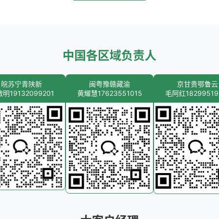
中国各区域负责人
皖苏宁青陕新
闽粤豫赣藏渝
京甘贵鄂鲁云
明19132099201
黄耀慧17623551015
毛阿红18299519