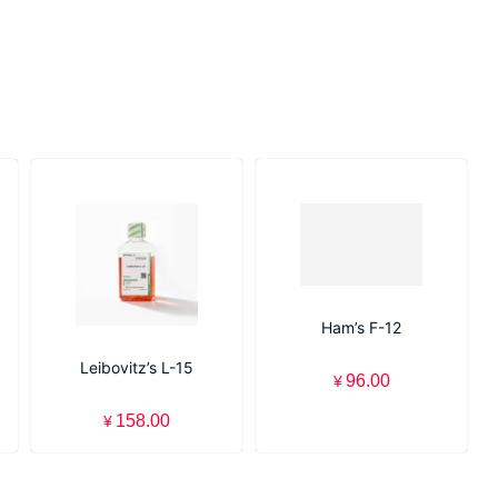
Ham’s F-12
Leibovitz’s L-15
96.00
¥
158.00
¥