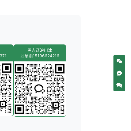
黑吉辽沪川津
371
刘星雨15196624216