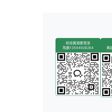
桂琼冀湘蒙晋浙
陈鹏13594928284
黄啟