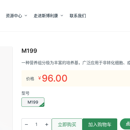
资源中心
走进斯博利康
联系我们
M199
一种营养组分极为丰富的培养基，广泛应用于非转化细胞、
96.00
¥
价格
型号
M199
点
立即购买
加入购物车