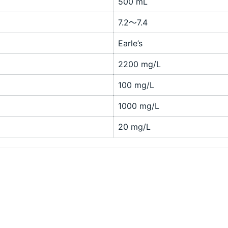
500 mL
7.2～7.4
Earle’s
2200 mg/L
100 mg/L
1000 mg/L
20 mg/L