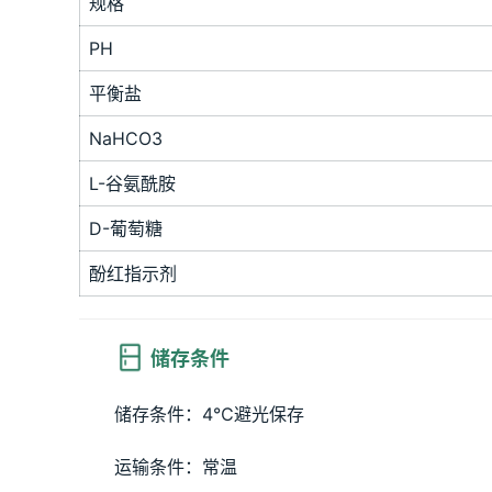
规格
PH
平衡盐
NaHCO3
L-谷氨酰胺
D-葡萄糖
酚红指示剂
 储存条件
储存条件：4℃避光保存
运输条件：常温