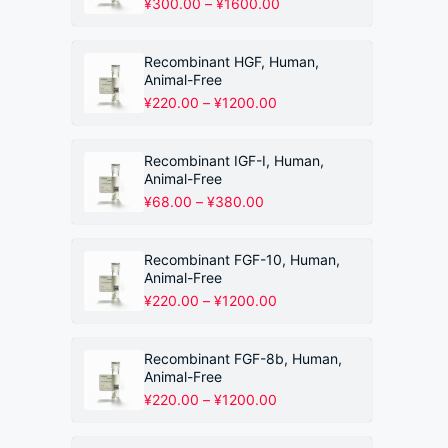
价
¥
300.00
–
¥
1600.00
格
范
围：
Recombinant HGF, Human,
¥300.00
Animal-Free
至
价
¥
220.00
–
¥
1200.00
¥1600.00
格
范
围：
Recombinant IGF-I, Human,
¥220.00
Animal-Free
至
价
¥
68.00
–
¥
380.00
¥1200.00
格
范
围：
Recombinant FGF-10, Human,
¥68.00
Animal-Free
至
价
¥
220.00
–
¥
1200.00
¥380.00
格
范
围：
Recombinant FGF-8b, Human,
¥220.00
Animal-Free
至
价
¥
220.00
–
¥
1200.00
¥1200.00
格
范