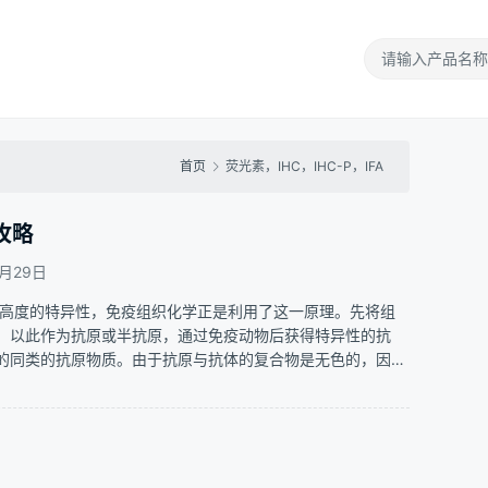
首页
荧光素，IHC，IHC-P，IFA
攻略
8月29日
有高度的特异性，免疫组织化学正是利用了这一原理。先将组
，以此作为抗原或半抗原，通过免疫动物后获得特异性的抗
的同类的抗原物质。由于抗原与抗体的复合物是无色的，因此
抗体结合的部位显示出来，以其达到对组织或细胞中的未知抗
 1、免疫荧光方法 最…