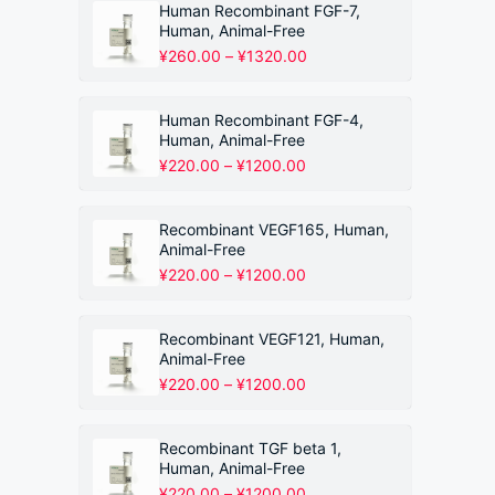
围：
Human Recombinant FGF-7,
¥220.00
Human, Animal-Free
至
价
¥
260.00
–
¥
1320.00
¥1200.00
格
范
围：
Human Recombinant FGF-4,
¥260.00
Human, Animal-Free
至
价
¥
220.00
–
¥
1200.00
¥1320.00
格
范
围：
Recombinant VEGF165, Human,
¥220.00
Animal-Free
至
价
¥
220.00
–
¥
1200.00
¥1200.00
格
范
围：
Recombinant VEGF121, Human,
¥220.00
Animal-Free
至
价
¥
220.00
–
¥
1200.00
¥1200.00
格
范
围：
Recombinant TGF beta 1,
¥220.00
Human, Animal-Free
至
价
¥
220.00
–
¥
1200.00