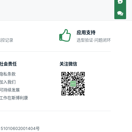
应用支持
·温控记录
选型验证·问题闭环
社会责任
关注微信
隐私条款
加入我们
可持续发展
工作在斯博利康
1010602001404号