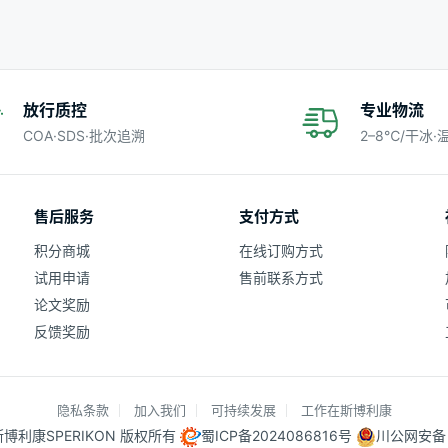
放行质控
专业物流
COA·SDS·批次追溯
2–8℃/干冰
售后服务
支付方式
积分商城
在线订购方式
试用申请
售前联系方式
论文奖励
反馈奖励
隐私条款
加入我们
可持续发展
工作在斯博利康
25 斯博利康SPERIKON 版权所有
蜀ICP备2024086816号
川公网安备 5