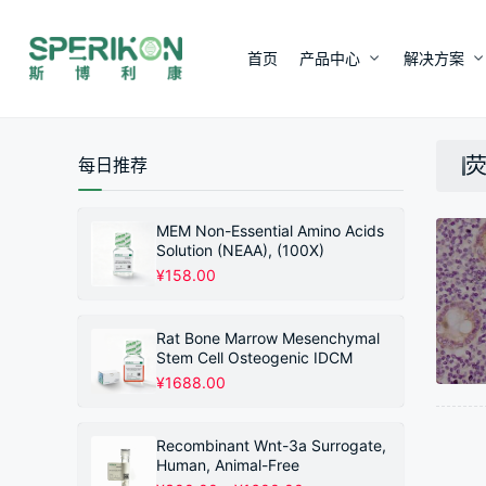
首页
产品中心
解决方案
荧
每日推荐
MEM Non-Essential Amino Acids
Solution (NEAA), (100X)
¥
158.00
Rat Bone Marrow Mesenchymal
Stem Cell Osteogenic IDCM
¥
1688.00
Recombinant Wnt-3a Surrogate,
Human, Animal-Free