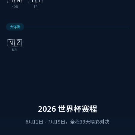
HON
TRI
大洋洲
🇳🇿
NZL
2026 世界杯赛程
6月11日 - 7月19日，全程39天精彩对决