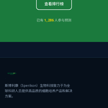
查看排行榜
已有
人参与预测
1,286
斯博利康（Sperikon）生物科技致力于为全
球科研人员提供高品质的细胞培养产品和解决
方案。