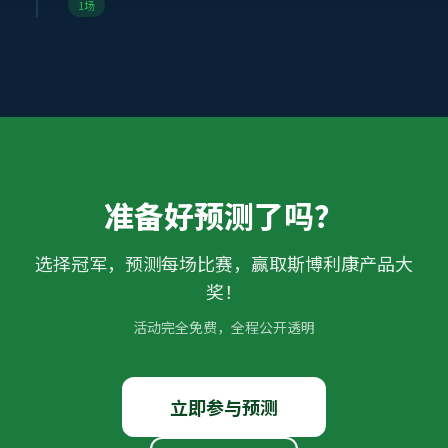
1
场
准备好预测了吗？
选择冠军，预测每场比赛，赢取斯博利康产品大
奖！
活动完全免费，全程公开透明
立即参与预测