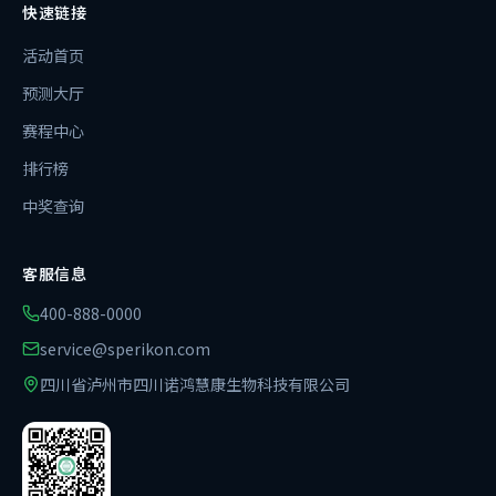
快速链接
活动首页
预测大厅
赛程中心
排行榜
中奖查询
客服信息
400-888-0000
service@sperikon.com
四川省泸州市四川诺鸿慧康生物科技有限公司