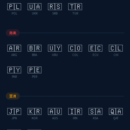
🇵🇱
🇺🇦
🇷🇸
🇹🇷
POL
UKR
SRB
TUR
南美
🇦🇷
🇧🇷
🇺🇾
🇨🇴
🇪🇨
🇨🇱
ARG
BRA
URU
COL
ECU
CHI
🇵🇾
🇵🇪
PAR
PER
亚洲
🇯🇵
🇰🇷
🇦🇺
🇮🇷
🇸🇦
🇶🇦
JPN
KOR
AUS
IRN
KSA
QAT