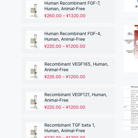
围：
Human Recombinant FGF-7,
¥220.00
Human, Animal-Free
至
价
¥
260.00
–
¥
1320.00
¥1200.00
格
范
围：
Human Recombinant FGF-4,
¥260.00
Human, Animal-Free
至
价
¥
220.00
–
¥
1200.00
¥1320.00
格
范
围：
Recombinant VEGF165, Human,
¥220.00
Animal-Free
至
价
¥
220.00
–
¥
1200.00
¥1200.00
格
范
围：
Recombinant VEGF121, Human,
¥220.00
Animal-Free
至
价
¥
220.00
–
¥
1200.00
¥1200.00
格
范
围：
Recombinant TGF beta 1,
¥220.00
Human, Animal-Free
至
价
¥
220.00
–
¥
1200.00