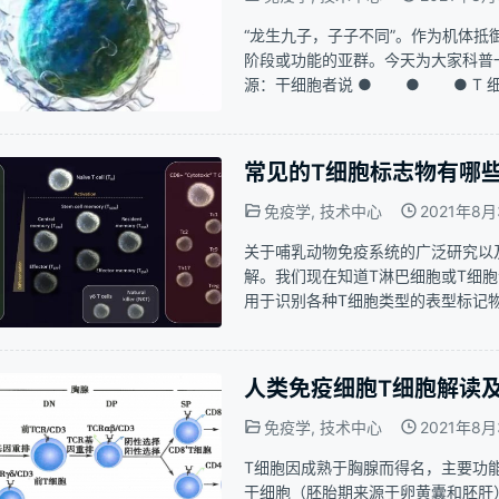
“龙生九子，子子不同”。作为机体抵
阶段或功能的亚群。今天为大家科普一
源：干细胞者说 ● ● ● T 
的主要组分，通过分泌可溶性细胞因
抵御疾病感染和肿瘤形成的“斗士…
常见的T细胞标志物有哪些​
免疫学
,
技术中心
2021年8月
关于哺乳动物免疫系统的广泛研究以
解。我们现在知道T淋巴细胞或T细
用于识别各种T细胞类型的表型标记
毒性蛋白或调节蛋白，以及将T细胞
开始，给定T细胞的功能和特性可以
人类免疫细胞T细胞解读及m
免疫学
,
技术中心
2021年8月
T细胞因成熟于胸腺而得名，主要功
干细胞（胚胎期来源于卵黄囊和胚肝