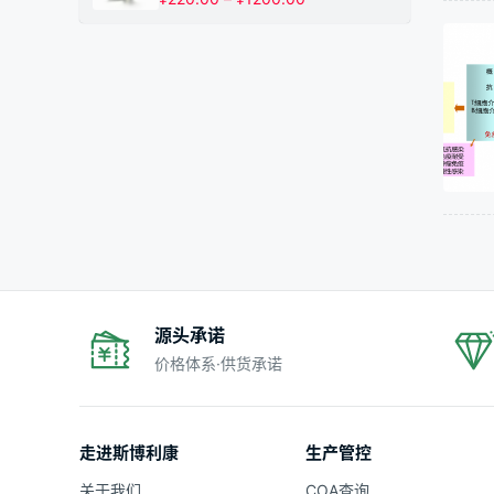
¥1200.00
格
范
围：
¥220.00
至
¥1200.00
源头承诺
价格体系·供货承诺
走进斯博利康
生产管控
关于我们
COA查询