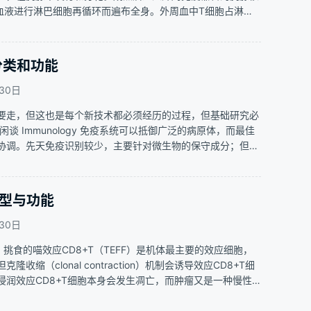
->血液进行淋巴细胞再循环而遍布全身。外周血中T细胞占淋巴
胞的分化发育 T细胞的分化发育如下图所示： 图1：T细胞…
分类和功能
30日
要走，但这也是每个新技术都必须经历的过程，但基础研究必
谈 Immunology 免疫系统可以抵御广泛的病原体，而最佳
协调。先天免疫识别较少，主要针对微生物的保守成分；但适
细胞受体随机重组的特性，产生几乎无限的受体库，对抗病原体。
样性…
表型与功能
30日
者：挑食的喵效应CD8+T（TEFF）是机体最主要的效应细胞，
缩（clonal contraction）机制会诱导效应CD8+T细
润效应CD8+T细胞本身会发生凋亡，而肿瘤又是一种慢性
胞不足以诱导肿瘤消除，需要长期存活的记忆CD8+T细胞维持