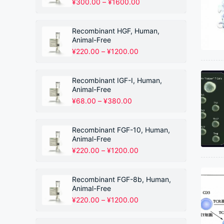
价
¥
300.00
–
¥
1600.00
格
范
围：
Recombinant HGF, Human,
¥300.00
Animal-Free
至
价
¥
220.00
–
¥
1200.00
¥1600.00
格
范
围：
Recombinant IGF-I, Human,
¥220.00
Animal-Free
至
价
¥
68.00
–
¥
380.00
¥1200.00
格
范
围：
Recombinant FGF-10, Human,
¥68.00
Animal-Free
至
价
¥
220.00
–
¥
1200.00
¥380.00
格
范
围：
Recombinant FGF-8b, Human,
¥220.00
Animal-Free
至
价
¥
220.00
–
¥
1200.00
¥1200.00
格
范