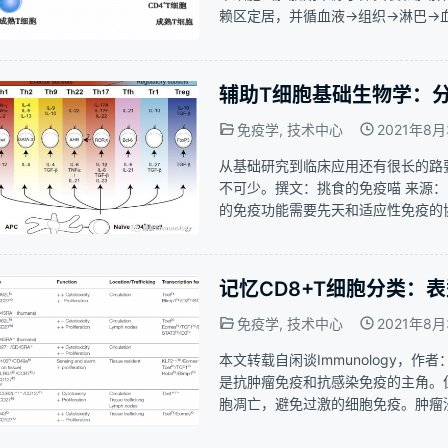
赖区定居，并循血液->组织->淋巴
细胞总数的65％~70％。 1 T细
辅助T细胞基础生物学：
免疫学
,
技术中心
2021年8月
从基础研究到临床应用还有很长的路
不可少。撰文：挑食的免疫喵 来源：闲
的免疫功能需要先天和适应性免疫的
应性免疫，可利用 T 细胞和 B 
虽然淋巴细胞受体具有难以置信的多
记忆CD8+T细胞分类：
免疫学
,
技术中心
2021年8月
本文转载自闲谈Immunology，作
是抗肿瘤免疫和抗感染免疫的主角。但克隆收
胞凋亡，避免过激的细胞免疫。肿瘤浸
疾病，因此单纯依靠效应CD8+T细
持续的抗肿瘤…