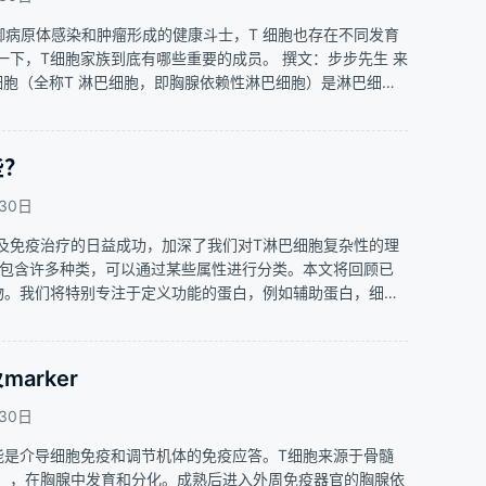
御病原体感染和肿瘤形成的健康斗士，T 细胞也存在不同发育
下，T细胞家族到底有哪些重要的成员。 撰文：步步先生 来
细胞（全称T 淋巴细胞，即胸腺依赖性淋巴细胞）是淋巴细胞
子或通过细胞接触在免疫应答和功能中起重要作用，是身体中
？​
30日
及免疫治疗的日益成功，加深了我们对T淋巴细胞复杂性的理
胞包含许多种类，可以通过某些属性进行分类。本文将回顾已
物。我们将特别专注于定义功能的蛋白，例如辅助蛋白，细胞
分化水平解析为各种记忆和效应子状态的标志物。 从早期发育
广泛地由其细胞表面蛋白…
arker
30日
能是介导细胞免疫和调节机体的免疫应答。T细胞来源于骨髓
），在胸腺中发育和分化。成熟后进入外周免疫器官的胸腺依