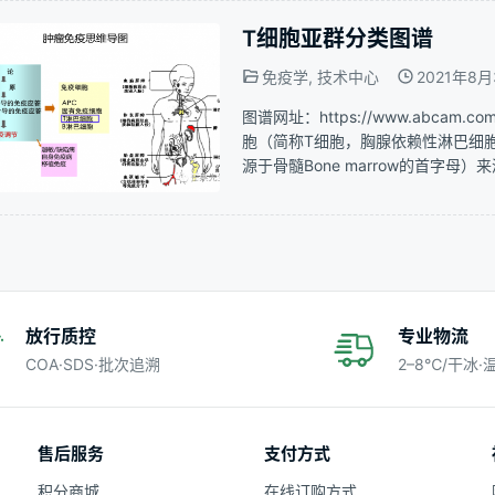
T细胞亚群分类图谱
免疫学
,
技术中心
2021年8月
图谱网址：https://www.abcam.com/
胞（简称T细胞，胸腺依赖性淋巴细胞
源于骨髓Bone marrow的首字
在胚胎发育早期，T细胞的前体干细
放行质控
专业物流
COA·SDS·批次追溯
2–8℃/干冰
售后服务
支付方式
积分商城
在线订购方式