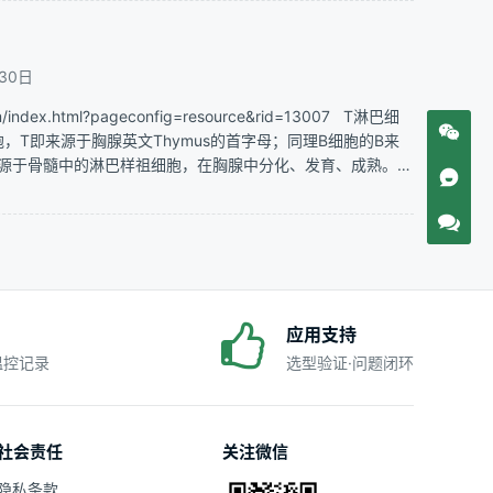
30日
index.html?pageconfig=resource&rid=13007 T淋巴细
，T即来源于胸腺英文Thymus的首字母；同理B细胞的B来
母）来源于骨髓中的淋巴样祖细胞，在胸腺中分化、发育、成熟。
胞经血流输送到…
应用支持
·温控记录
选型验证·问题闭环
社会责任
关注微信
隐私条款