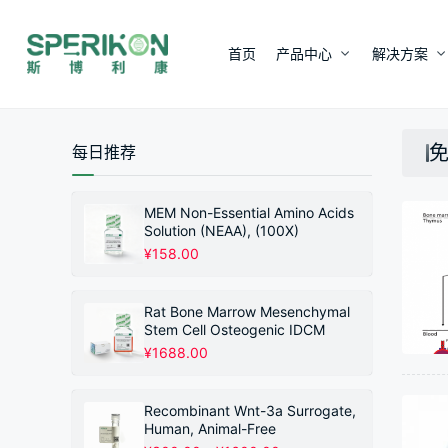
首页
产品中心
解决方案
每日推荐
MEM Non-Essential Amino Acids
Solution (NEAA), (100X)
¥
158.00
Rat Bone Marrow Mesenchymal
Stem Cell Osteogenic IDCM
¥
1688.00
Recombinant Wnt-3a Surrogate,
Human, Animal-Free