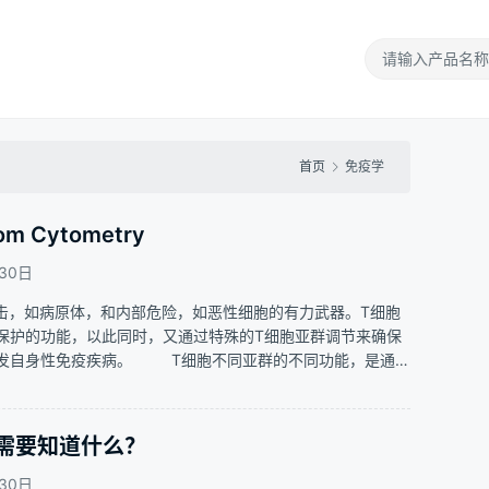
首页
免疫学
 Cytometry
30日
，如病原体，和内部危险，如恶性细胞的有力武器。T细胞
保护的功能，以此同时，又通过特殊的T细胞亚群调节来确保
引发自身性免疫疾病。 T细胞不同亚群的不同功能，是通过
同的T细胞亚群，则可以通过表面特异性的标志分子，结合内
你需要知道什么？
30日