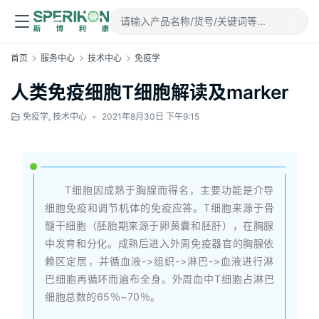
首页
服务中心
技术中心
免疫学
人类免疫细胞T细胞解读及marker
免疫学
,
技术中心
•
2021年8月30日 下午9:15
T细胞因成熟于胸腺而得名，主要功能是介导
细胞免疫和调节机体的免疫应答。T细胞来源于骨
髓干细胞（胚胎期来源于卵黄囊和胚肝），在胸腺
中发育和分化。成熟后进入外周免疫器官的胸腺依
赖区定居，并循血液->组织->淋巴->血液进行淋
巴细胞再循环而遍布全身。外周血中T细胞占淋巴
细胞总数的65％~70％。