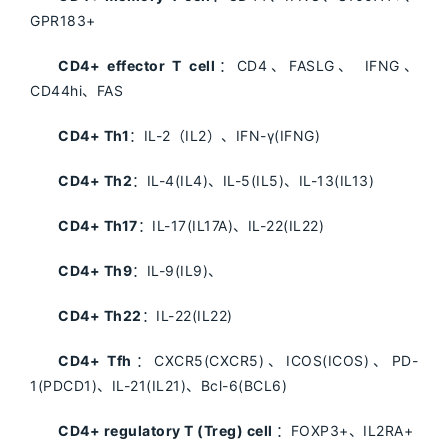
GPR183+
CD4+ effector T cell
：CD4、FASLG、 IFNG、
CD44hi、FAS
CD4+ Th1
：IL-2（IL2）、IFN-γ(IFNG)
CD4+ Th2
：IL-4(IL4)、IL-5(IL5)、IL-13(IL13)
CD4+ Th17
：IL-17(IL17A)、IL-22(IL22)
CD4+ Th9
：IL-9(IL9)、
CD4+ Th22
：IL-22(IL22)
CD4+ Tfh
：CXCR5(CXCR5)、ICOS(ICOS)、PD-
1(PDCD1)、IL-21(IL21)、Bcl-6(BCL6)
CD4+ regulatory T (Treg) cell
：FOXP3+、IL2RA+