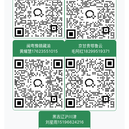
闽粤豫赣藏渝
京甘贵鄂鲁云
黄耀慧17623551015
毛阿红18299519371
黑吉辽沪川津
刘星雨15196624216