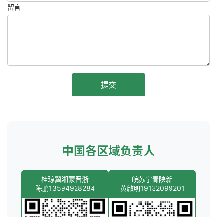
留言
提交
中国各区域负责人
桂琼冀湘蒙晋浙
皖苏宁青陕新
陈鹏13594928284
黄啟明19132099201