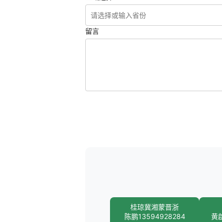
留言
桂琼冀湘蒙晋浙
陈鹏13594928284
黄啟