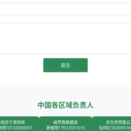
提交
中国各区域负责人
皖苏宁青陕新
闽粤豫赣藏渝
京甘贵鄂鲁云
明19132099201
黄耀慧17623551015
毛阿红18299519