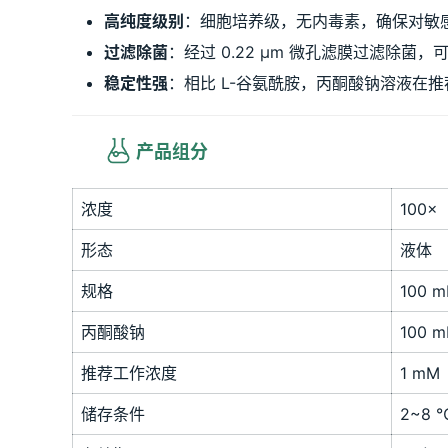
高纯度级别
：细胞培养级，无内毒素，确保对敏
过滤除菌
：经过 0.22 μm 微孔滤膜过滤除菌
稳定性强
：相比 L-谷氨酰胺，丙酮酸钠溶液在
产品组分
浓度
100×
形态
液体
规格
100 m
丙酮酸钠
100 
推荐工作浓度
1 mM
储存条件
2~8 