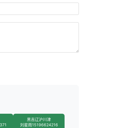
黑吉辽沪川津
371
刘星雨15196624216