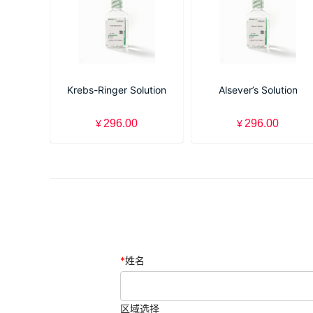
Krebs-Ringer Solution
Alsever’s Solution
296.00
296.00
¥
¥
*
姓名
区域选择