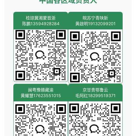
中国各区域负责人
桂琼冀湘蒙晋浙
皖苏宁青陕新
陈鹏13594928284
黄啟明19132099201
闽粤豫赣藏渝
京甘贵鄂鲁云
黄耀慧17623551015
毛阿红18299519371