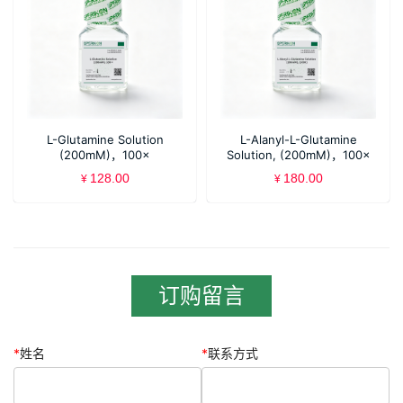
L-Glutamine Solution
L-Alanyl-L-Glutamine
(200mM)，100×
Solution, (200mM)，100×
128.00
180.00
¥
¥
订购留言
*
姓名
*
联系方式