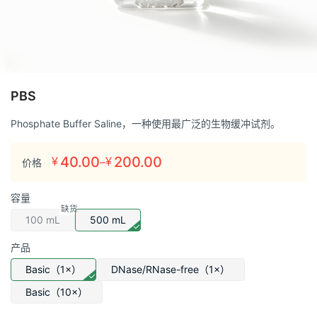
PBS
Phosphate Buffer Saline，一种使用最广泛的生物缓冲试剂。
40.00
200.00
–
¥
¥
价格
价
格
容量
范
围：
100 mL
500 mL
¥40.00
产品
至
Basic（1×）
DNase/RNase-free（1×）
¥200.00
Basic（10×）