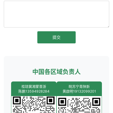
提交
中国各区域负责人
桂琼冀湘蒙晋浙
皖苏宁青陕新
陈鹏13594928284
黄啟明19132099201