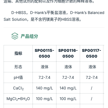
运输、其他试剂的配制以及作为细胞计数的稀释液等。
D-HBSS，D-Hank’s平衡盐溶液，D-Hank’s Balanced 
Salt Solution，是不含钙镁离子的HBSS溶液。
产品组分
SP00115-
SP00116-
SP00117-
S
指标
0500
0500
0500
形态
液体
液体
液体
pH值
7.2-7.4
7.2-7.4
7.2-7.4
CaCl
140 mg/L
140 mg/L
/
2
MgCl
•6H
O
100 mg/L
100 mg/L
/
2
2