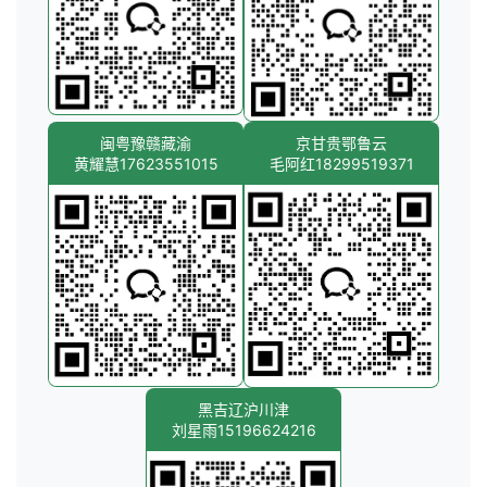
闽粤豫赣藏渝
京甘贵鄂鲁云
黄耀慧17623551015
毛阿红18299519371
黑吉辽沪川津
刘星雨15196624216