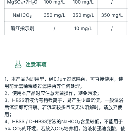
MgSO
•7H
O
100 mg/L
100 mg/L
/
4
2
NaHCO
350 mg/L
350 mg/L
350 mg/L
3
酚红指示剂
/
10 mg/L
/
注意事项
1、本产品为即用型，经0.1μm过滤除菌，可直接使用，使
用前无需稀释或过滤除菌等任何处理；
2、使用本产品时应注意无菌操作，避免污染；
3、HBSS溶液含有钙镁离子，易产生少量沉淀，一般温浴
后沉淀即可溶解。若沉淀较多且又无法溶解时，请放弃使
用；
4、HBSS / D-HBSS溶液的NaHCO
含量较低，不能用于
3
5% CO
的环境，若放入CO
培养相，溶液将迅速变酸，使
2
2