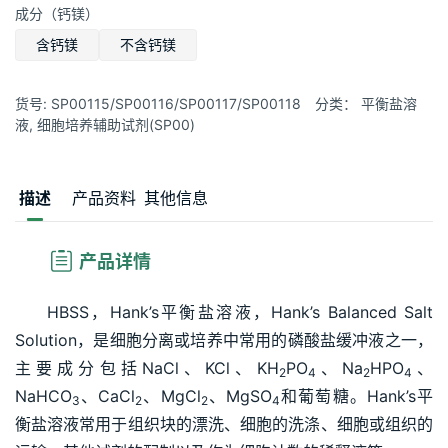
成分（钙镁）
含钙镁
不含钙镁
货号:
SP00115/SP00116/SP00117/SP00118
分类：
平衡盐溶
液
,
细胞培养辅助试剂(SP00)
描述
产品资料
其他信息
产品详情
HBSS，Hank’s平衡盐溶液，Hank’s Balanced Salt 
Solution，是细胞分离或培养中常用的磷酸盐缓冲液之一，
主要成分包括NaCl、KCl、KH
PO
、Na
HPO
、
2
4
2
4
NaHCO
、CaCl
、MgCl
、MgSO
和葡萄糖。Hank’s平
3
2
2
4
衡盐溶液常用于组织块的漂洗、细胞的洗涤、细胞或组织的