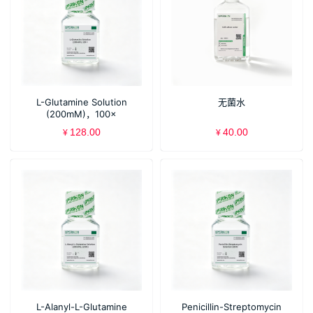
L-Glutamine Solution
无菌水
(200mM)，100×
128.00
40.00
¥
¥
L-Alanyl-L-Glutamine
Penicillin-Streptomycin