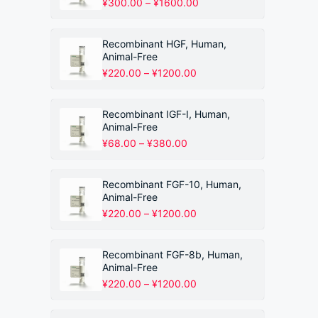
价
¥
300.00
–
¥
1600.00
格
范
围：
Recombinant HGF, Human,
¥300.00
Animal-Free
至
价
¥
220.00
–
¥
1200.00
¥1600.00
格
范
围：
Recombinant IGF-I, Human,
¥220.00
Animal-Free
至
价
¥
68.00
–
¥
380.00
¥1200.00
格
范
围：
Recombinant FGF-10, Human,
¥68.00
Animal-Free
至
价
¥
220.00
–
¥
1200.00
¥380.00
格
范
围：
Recombinant FGF-8b, Human,
¥220.00
Animal-Free
至
价
¥
220.00
–
¥
1200.00
¥1200.00
格
范