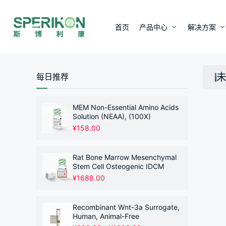
首页
产品中心
解决方案
每日推荐
MEM Non-Essential Amino Acids
Solution (NEAA), (100X)
¥
158.00
Rat Bone Marrow Mesenchymal
Stem Cell Osteogenic IDCM
¥
1688.00
Recombinant Wnt-3a Surrogate,
Human, Animal-Free