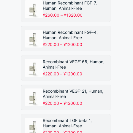
围：
Human Recombinant FGF-7,
¥220.00
Human, Animal-Free
至
价
¥
260.00
–
¥
1320.00
¥1200.00
格
范
围：
Human Recombinant FGF-4,
¥260.00
Human, Animal-Free
至
价
¥
220.00
–
¥
1200.00
¥1320.00
格
范
围：
Recombinant VEGF165, Human,
¥220.00
Animal-Free
至
价
¥
220.00
–
¥
1200.00
¥1200.00
格
范
围：
Recombinant VEGF121, Human,
¥220.00
Animal-Free
至
价
¥
220.00
–
¥
1200.00
¥1200.00
格
范
围：
Recombinant TGF beta 1,
¥220.00
Human, Animal-Free
至
价
¥
220.00
–
¥
1200.00