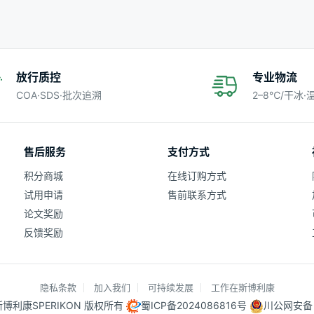
放行质控
专业物流
COA·SDS·批次追溯
2–8℃/干冰
售后服务
支付方式
积分商城
在线订购方式
试用申请
售前联系方式
论文奖励
反馈奖励
隐私条款
加入我们
可持续发展
工作在斯博利康
25 斯博利康SPERIKON 版权所有
蜀ICP备2024086816号
川公网安备 5