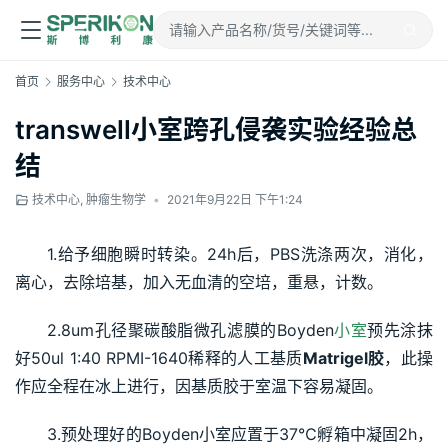
首页
服务中心
技术中心
transwell小室跨孔侵袭实验经验总
结
技术中心
,
肿瘤生物学
•
2021年9月22日 下午1:24
1.给予细胞瞬时转染。24h后，PBS洗涤两次，消化，
离心，去除培基，加入无血清的空培，重悬，计数。
2.8um孔径聚碳酸脂微孔滤膜的Boyden
小室
预先涂抹
好50ul 1:40 RPMI-1640稀释的人工基质
Matrigel胶
，此操
作应全程在冰上进行，因基质胶于室温下容易凝固。
3.预处理好的Boyden小室应置于37℃孵箱中凝固2h，