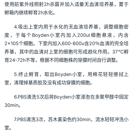
使用前紫外线照射2h杀菌并加入适量无血清培养基，置于
孵箱内继续孵育2h水化。
4.吸出上室内用于水化的无血清培养基，调整细胞密
度，于每个Boyden小室内加入200ul细胞悬液，内含
2×105个细胞。下室内加入600-800u含20％血清的完全培
养基，其中的血清对上室的细胞可形成趋化作用。37℃孵
育24-72h不等，根据不同细胞株的穿膜时间自行调整。
5.终止孵育，取出Boyden小室，用棉花轻轻擦拭上
室，清理掉基质胶及没有成功穿膜的细胞。
6.PBS清洗5次后将Boyden小室浸泡在多聚甲醇中固定
30min。
7.PBS清洗3次，苏木素染色约30min，流水轻轻冲洗小
室。