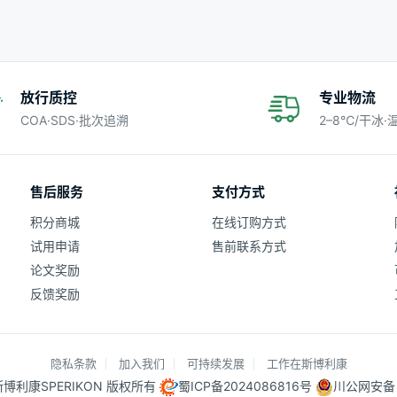
放行质控
专业物流
COA·SDS·批次追溯
2–8℃/干冰
售后服务
支付方式
积分商城
在线订购方式
试用申请
售前联系方式
论文奖励
反馈奖励
隐私条款
加入我们
可持续发展
工作在斯博利康
25 斯博利康SPERIKON 版权所有
蜀ICP备2024086816号
川公网安备 5