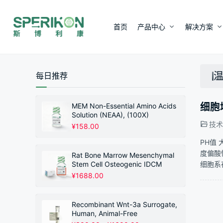
首页
产品中心
解决方案
每日推荐
细胞
MEM Non-Essential Amino Acids
Solution (NEAA), (100X)
技术
¥
158.00
PH值
度偏酸
Rat Bone Marrow Mesenchymal
Stem Cell Osteogenic IDCM
细胞系
¥
1688.00
Recombinant Wnt-3a Surrogate,
Human, Animal-Free