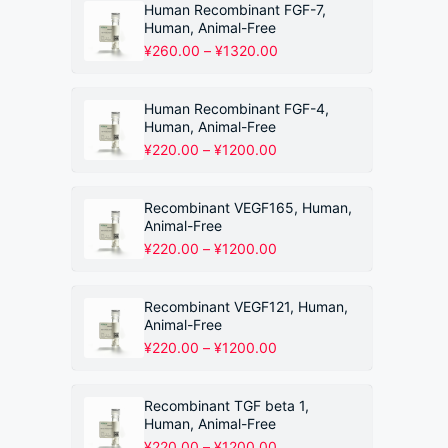
围：
Human Recombinant FGF-7,
¥220.00
Human, Animal-Free
至
价
¥
260.00
–
¥
1320.00
¥1200.00
格
范
围：
Human Recombinant FGF-4,
¥260.00
Human, Animal-Free
至
价
¥
220.00
–
¥
1200.00
¥1320.00
格
范
围：
Recombinant VEGF165, Human,
¥220.00
Animal-Free
至
价
¥
220.00
–
¥
1200.00
¥1200.00
格
范
围：
Recombinant VEGF121, Human,
¥220.00
Animal-Free
至
价
¥
220.00
–
¥
1200.00
¥1200.00
格
范
围：
Recombinant TGF beta 1,
¥220.00
Human, Animal-Free
至
价
¥
220.00
–
¥
1200.00