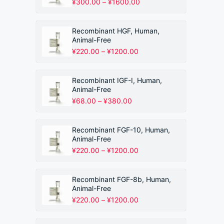
价
¥
300.00
–
¥
1600.00
格
范
围：
Recombinant HGF, Human,
¥300.00
Animal-Free
至
价
¥
220.00
–
¥
1200.00
¥1600.00
格
范
围：
Recombinant IGF-I, Human,
¥220.00
Animal-Free
至
价
¥
68.00
–
¥
380.00
¥1200.00
格
范
围：
Recombinant FGF-10, Human,
¥68.00
Animal-Free
至
价
¥
220.00
–
¥
1200.00
¥380.00
格
范
围：
Recombinant FGF-8b, Human,
¥220.00
Animal-Free
至
价
¥
220.00
–
¥
1200.00
¥1200.00
格
范