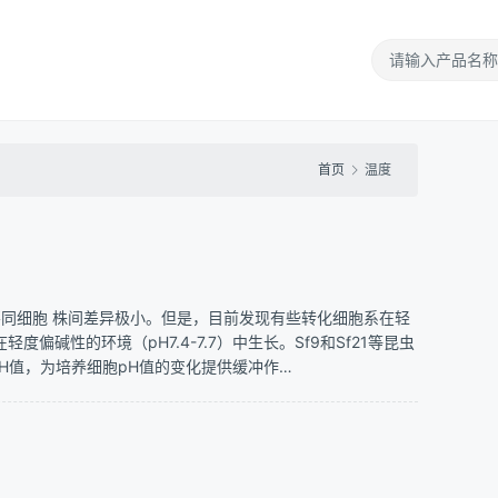
首页
温度
且不同细胞 株间差异极小。但是，目前发现有些转化细胞系在轻
度偏碱性的环境（pH7.4-7.7）中生长。Sf9和Sf21等昆虫
pH值，为培养细胞pH值的变化提供缓冲作…