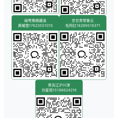
闽粤豫赣藏渝
京甘贵鄂鲁云
黄耀慧17623551015
毛阿红18299519371
黑吉辽沪川津
刘星雨15196624216