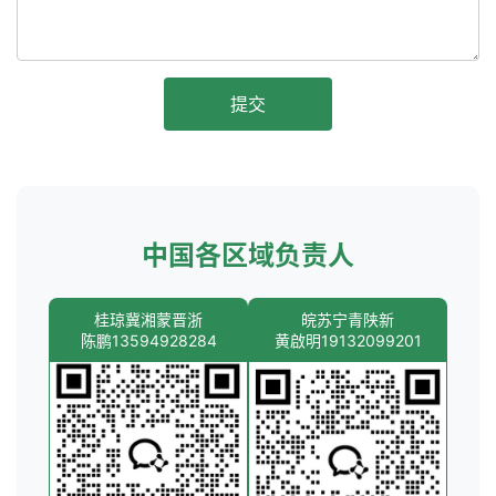
提交
中国各区域负责人
桂琼冀湘蒙晋浙
皖苏宁青陕新
陈鹏13594928284
黄啟明19132099201