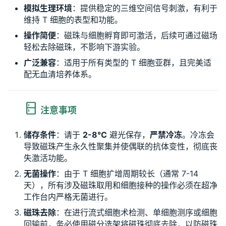
模拟生理环境
：提供稳定的三维空间信号刺激，有利于
维持 T 细胞的表型和功能。
操作简便
：磁珠与细胞孵育即可激活，后续可通过磁场
轻松去除磁珠，不影响下游实验。
广泛兼容
：适用于所有类型的 T 细胞亚群，且完美适
配无血清培养体系。
注意事项
储存条件
：请于
2-8°C
避光保存，
严禁冷冻
。冷冻会
导致磁珠产生永久性聚集并使偶联的抗体变性，彻底丧
失激活功能。
无菌操作
：由于 T 细胞扩增周期较长（通常 7-14
天），所有涉及磁珠取用和细胞接种的操作必须在超净
工作台内严格无菌进行。
磁珠去除
：在进行流式细胞术检测、单细胞测序或细胞
回输前，务必使用磁分选架将磁珠彻底去除，以防磁珠