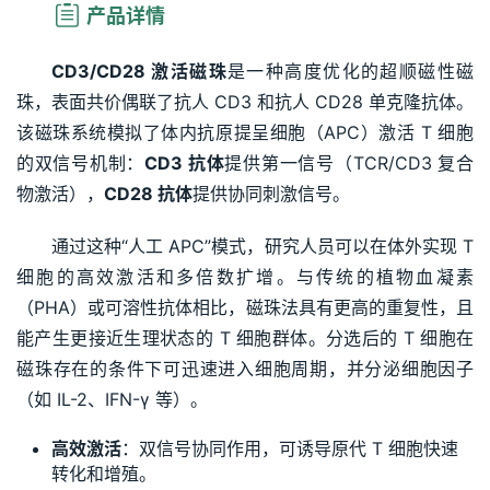
产品详情
CD3/CD28 激活磁珠
是一种高度优化的超顺磁性磁
珠，表面共价偶联了抗人 CD3 和抗人 CD28 单克隆抗体。
该磁珠系统模拟了体内抗原提呈细胞（APC）激活 T 细胞
的双信号机制：
CD3 抗体
提供第一信号（TCR/CD3 复合
物激活），
CD28 抗体
提供协同刺激信号。
通过这种“人工 APC”模式，研究人员可以在体外实现 T 
细胞的高效激活和多倍数扩增。与传统的植物血凝素
（PHA）或可溶性抗体相比，磁珠法具有更高的重复性，且
能产生更接近生理状态的 T 细胞群体。分选后的 T 细胞在
磁珠存在的条件下可迅速进入细胞周期，并分泌细胞因子
（如 IL-2、IFN-γ 等）。
高效激活
：双信号协同作用，可诱导原代 T 细胞快速
转化和增殖。