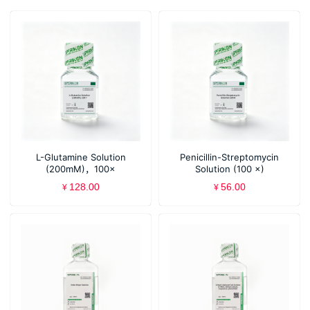
L-Glutamine Solution
Penicillin-Streptomycin
(200mM)，100×
Solution (100 ×)
128.00
56.00
¥
¥