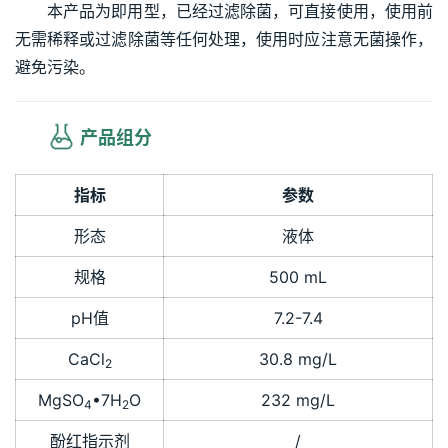
本产品为即用型，已经过滤除菌，可直接使用，使用前
无需稀释或过滤除菌等任何处理，使用时应注意无菌操作，
避免污染。
 产品组分
指标
参数
形态
液体
规格
500 mL
pH值
7.2-7.4
CaCl
30.8 mg/L
2
MgSO
•7H
O
232 mg/L
4
2
酚红指示剂
/