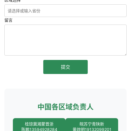
留言
提交
中国各区域负责人
桂琼冀湘蒙晋浙
皖苏宁青陕新
陈鹏13594928284
黄啟明19132099201