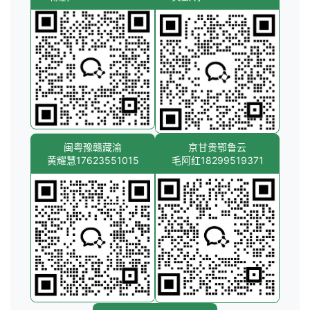
闽粤豫赣藏渝
京甘贵鄂鲁云
黄耀慧17623551015
毛阿红18299519371