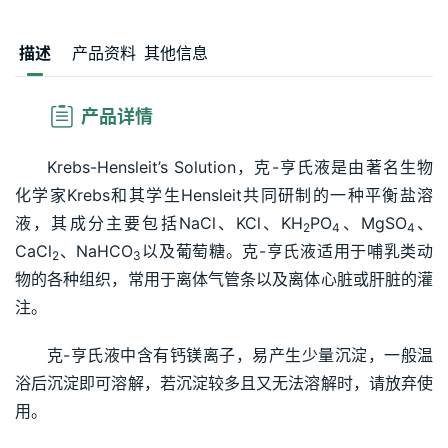
描述
产品资料
其他信息
 产品详情
Krebs-Hensleit’s Solution，克-亨氏液是由著名生物
化学家Krebs和其学生Hensleit共同研制的一种平衡盐溶
液，其成分主要包括NaCl、KCl、KH
PO
、MgSO
、
2
4
4
CaCl
、NaHCO
以及葡萄糖。克-亨氏液适用于哺乳类动
2
3
物的各种组织，常用于离体气管条以及离体心脏或肝脏的灌
注。
克-亨氏液中含有钙镁离子，易产生少量沉淀，一般温
浴后沉淀即可溶解，若沉淀较多且又无法溶解时，请放弃使
用。