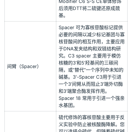
Modifier C6 S-S CE单体修饰
后须用DTT将二硫键还原成巯
基。
Spacer 可为寡核苷酸标记提供
必要的间隔以减少标记基团与寡
核苷酸间的相互作用，主要应用
于DNA发夹结构和双链结构研
究。C3 spacer 主要用于模仿
核糖的3’和5’羟基间的三碳间
间臂（Spacer）
隔，或”替代”一个序列中未知的
碱基。3′-Spacer C3用于引进
一个3’间臂从而阻止3’端外切酶
和3’端聚合酶发挥作用。
Spacer 18 常用于引进一个强亲
水基团。
硫代修饰的寡核苷酸主要用于反
义实验中防止被核酸酶降解。您
可以选择全硫代，但随着硫代碱