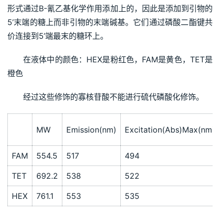
形式通过B-氰乙基化学作用添加上的，因此是添加到引物的
5’末端的糖上而非引物的末端碱基。它们通过磷酸二酯键共
价连接到5’端最末的糖环上。
在液体中的颜色：HEX是粉红色，FAM是黄色，TET是
橙色
经过这些修饰的寡核苷酸不能进行硫代磷酸化修饰。
MW
Emission(nm)
Excitation(Abs)Max(nm)
FAM
554.5
517
494
TET
692.2
538
522
HEX
761.1
553
535