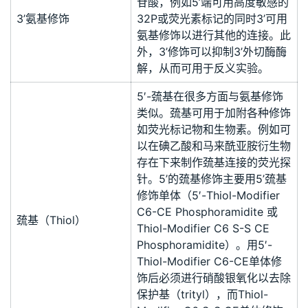
苷酸，例如5’端可用高度敏感的
3’氨基修饰
32P或荧光素标记的同时3’可用
氨基修饰以进行其他的连接。此
外，3’修饰可以抑制3’外切酶酶
解，从而可用于反义实验。
5′-巯基在很多方面与氨基修饰
类似。巯基可用于加附各种修饰
如荧光标记物和生物素。例如可
以在碘乙酸和马来酰亚胺衍生物
存在下来制作巯基连接的荧光探
针。5’的巯基修饰主要用5’巯基
修饰单体（5′-Thiol-Modifier
C6-CE Phosphoramidite 或
巯基（Thiol）
Thiol-Modifier C6 S-S CE
Phosphoramidite）。用5′-
Thiol-Modifier C6-CE单体修
饰后必须进行硝酸银氧化以去除
保护基（trityl），而Thiol-