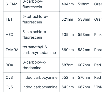
6-carboxy-
6-FAM
494nm
518nm
Green
fluorescein
5-tetrachloro-
TET
521nm
538nm
Orang
fluorescein
5-hexachloro-
HEX
535nm
553nm
Pink
fluorescein
tetramethyl-6-
TAMRA
560nm
582nm
Rose
carboxyrhodamine
6-carboxy-x-
ROX
587nm
607nm
Red
rhodamine
Cy3
Indodicarbocyanine
552nm
570nm
Red
Cy5
Indodicarbocyanine
643nm
667nm
Violet