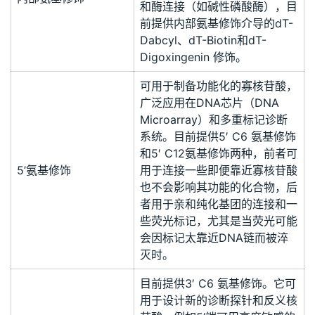
和酶连接（如碱性磷酸酶），目
前提供内部氨基修饰介导的dT-
Dabcyl、dT-Biotin和dT-
Digoxingenin 修饰。
可用于制备功能化的寡核苷酸，
广泛应用在DNA芯片（DNA
Microarray）和多重标记诊断
系统。目前提供5′ C6 氨基修饰
和5′ C12氨基修饰两种，前者可
5’氨基修饰
用于连接一些即便靠近寡核苷酸
也不会影响其功能的化合物，后
者用于亲和纯化基团的连接和一
些荧光标记，尤其是当荧光可能
会因标记太靠近DNA链而被淬
灭时。
目前提供3′ C6 氨基修饰。它可
用于设计新的诊断探针和反义核