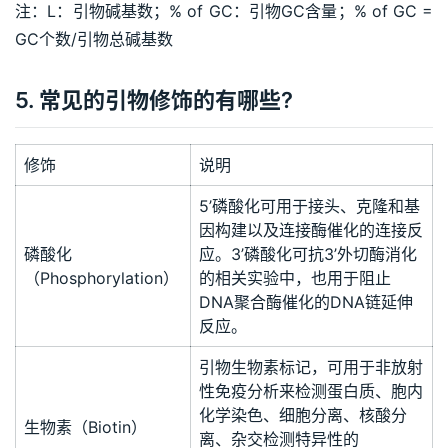
注：L：引物碱基数；% of GC：引物GC含量；% of GC = 
GC个数/引物总碱基数
5. 常见的引物修饰的有哪些?
修饰
说明
5’磷酸化可用于接头、克隆和基
因构建以及连接酶催化的连接反
磷酸化
应。3’磷酸化可抗3’外切酶消化
（Phosphorylation）
的相关实验中，也用于阻止
DNA聚合酶催化的DNA链延伸
反应。
引物生物素标记，可用于非放射
性免疫分析来检测蛋白质、胞内
化学染色、细胞分离、核酸分
生物素（Biotin）
离、杂交检测特异性的