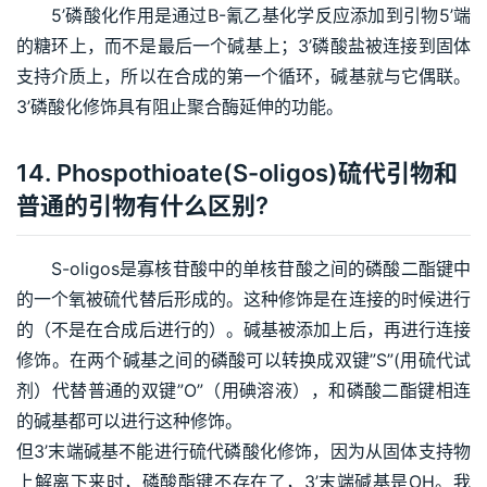
5’磷酸化作用是通过B-氰乙基化学反应添加到引物5’端
的糖环上，而不是最后一个碱基上；3’磷酸盐被连接到固体
支持介质上，所以在合成的第一个循环，碱基就与它偶联。
3’磷酸化修饰具有阻止聚合酶延伸的功能。
14. Phospothioate(S-oligos)硫代引物和
普通的引物有什么区别?
S-oligos是寡核苷酸中的单核苷酸之间的磷酸二酯键中
的一个氧被硫代替后形成的。这种修饰是在连接的时候进行
的（不是在合成后进行的）。碱基被添加上后，再进行连接
修饰。在两个碱基之间的磷酸可以转换成双键”S”(用硫代试
剂）代替普通的双键”O”（用碘溶液），和磷酸二酯键相连
的碱基都可以进行这种修饰。
但3’末端碱基不能进行硫代磷酸化修饰，因为从固体支持物
上解离下来时，磷酸酯键不存在了，3’末端碱基是OH。我