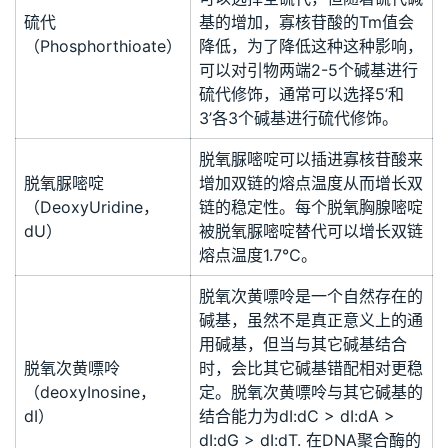
硫代
基的增加，寡核苷酸的Tm值会
（Phosphorthioate）
降低，为了降低这种这种影响，
可以对引物两端2-5个碱基进行
硫代修饰，通常可以选择5’和
3’各3个碱基进行硫代修饰。
脱氧脲嘧啶可以插进寡核苷酸来
脱氧脲嘧啶
增加双链的熔点温度从而增长双
（DeoxyUridine，
链的稳定性。每个脱氧胸腺嘧啶
dU）
被脱氧脲嘧啶替代可以增长双链
熔点温度1.7℃。
脱氧次黄嘌呤是一个自然存在的
碱基，虽然不是真正意义上的通
用碱基，但当与其它碱基结合
脱氧次黄嘌呤
时，会比其它碱基错配相对更稳
（deoxyInosine，
定。脱氧次黄嘌呤与其它碱基的
dI）
结合能力为dI:dC > dI:dA >
dI:dG > dI:dT. 在DNA聚合酶的