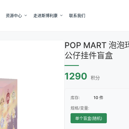
资源中心
走进斯博利康
联系我们
POP MART 泡
公仔挂件盲盒
1290
积分
库存:
10 件
规格/变量:
单个盲盒(随机)