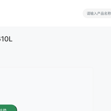
10L
兑换