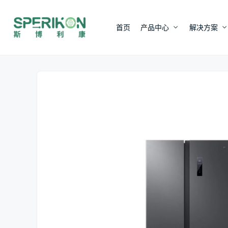
首页
产品中心
解决方案