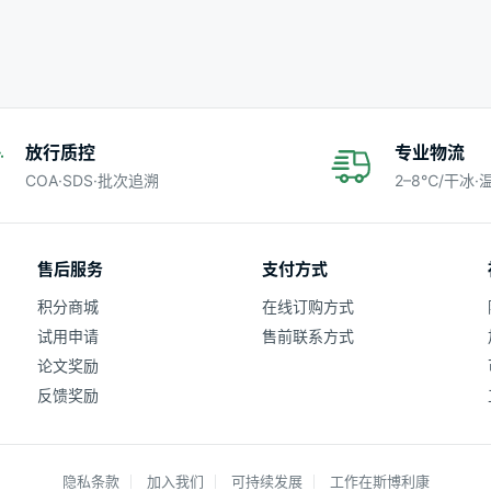
放行质控
专业物流
COA·SDS·批次追溯
2–8℃/干冰
售后服务
支付方式
积分商城
在线订购方式
试用申请
售前联系方式
论文奖励
反馈奖励
隐私条款
加入我们
可持续发展
工作在斯博利康