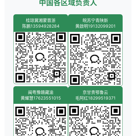
中国各区域负责人
桂琼冀湘蒙晋浙
皖苏宁青陕新
陈鹏13594928284
黄啟明19132099201
闽粤豫赣藏渝
京甘贵鄂鲁云
黄耀慧17623551015
毛阿红18299519371