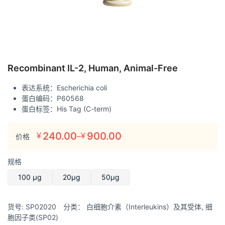
Recombinant IL-2, Human, Animal-Free
表达系统：Escherichia coli
蛋白编码：P60568
蛋白标签：His Tag (C-term)
240.00
900.00
–
¥
¥
价格
价
格
规格
范
围：
100 μg
20μg
50μg
¥240.00
至
货号:
SP02020
分类：
白细胞介素（Interleukins）及其受体
,
细
¥900.00
胞因子类(SP02)