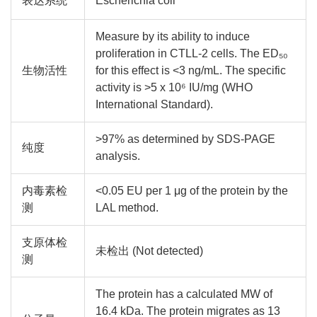
表达系统
Escherichia coli
Measure by its ability to induce
proliferation in CTLL-2 cells. The ED₅₀
生物活性
for this effect is <3 ng/mL. The specific
activity is >5 x 10⁶ IU/mg (WHO
International Standard).
>97% as determined by SDS-PAGE
纯度
analysis.
内毒素检
<0.05 EU per 1 μg of the protein by the
测
LAL method.
支原体检
未检出 (Not detected)
测
The protein has a calculated MW of
16.4 kDa. The protein migrates as 13