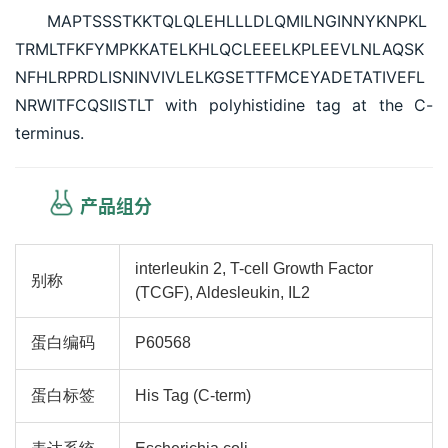
MAPTSSSTKKTQLQLEHLLLDLQMILNGINNYKNPKL
TRMLTFKFYMPKKATELKHLQCLEEELKPLEEVLNLAQSK
NFHLRPRDLISNINVIVLELKGSETTFMCEYADETATIVEFL
NRWITFCQSIISTLT with polyhistidine tag at the C-
terminus.
产品组分
interleukin 2, T-cell Growth Factor
别称
(TCGF), Aldesleukin, IL2
蛋白编码
P60568
蛋白标签
His Tag (C-term)