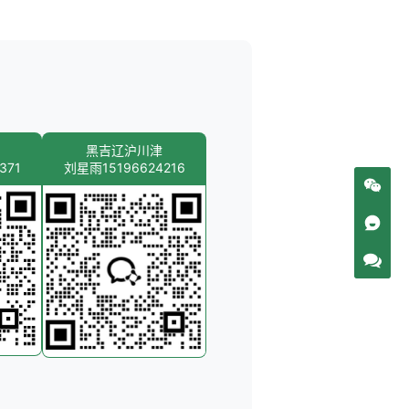
黑吉辽沪川津
371
刘星雨15196624216