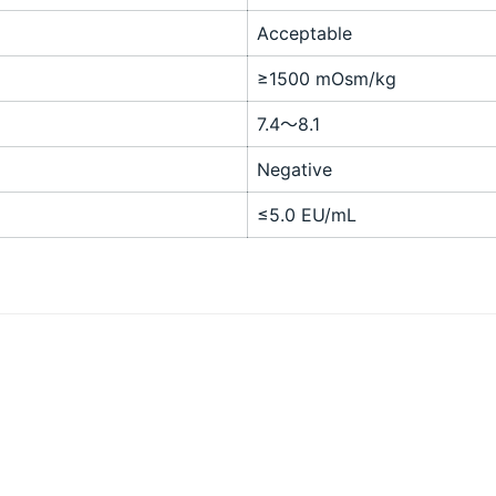
Acceptable
≥1500 mOsm/kg
7.4～8.1
Negative
≤5.0 EU/mL