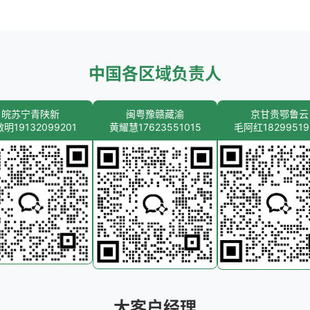
中国各区域负责人
皖苏宁青陕新
闽粤豫赣藏渝
京甘贵鄂鲁云
明19132099201
黄耀慧17623551015
毛阿红18299519
大客户经理