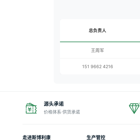
总负责人
王周军
151 9662 4216
源头承诺
价格体系·供货承诺
走进斯博利康
生产管控